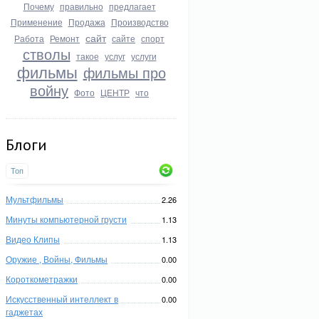
Почему
правильно
предлагает
Применение
Продажа
Производство
сайт
Работа
Ремонт
сайте
спорт
стволы
такое
услуг
услуги
фильмы
фильмы про
войну
Фото
ЦЕНТР
что
Блоги
Топ
Мультфильмы
2.26
Минуты компьютерной грусти
1.13
Видео Клипы
1.13
Оружие , Войны, Фильмы
0.00
Короткометражки
0.00
Искусственный интеллект в
0.00
гаджетах