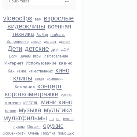
videoclips
взрослые
вам
видеоклипы
военная
техника
Выбор
выбрать
Выполнение
двери
делает
деньги
Дети
детские
для
ДОМ
Если
Зачем
игры
Изготовление
Интернет
Использование
казино
кино
Как
какие
качественных
клипы
Когда
компании
концерт
Компания
короткометражки
купить
мини кино
магазин
МЕБЕЛЬ
музыка
мультики
можно
мультфильмы
на
не
нужно
оружие
нужны
Онлайн
Особенности
Очень
Покупка
помощью