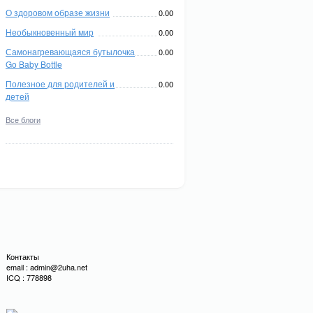
О здоровом образе жизни
0.00
Необыкновенный мир
0.00
Самонагревающаяся бутылочка
0.00
Go Baby Bottle
Полезное для родителей и
0.00
детей
Все блоги
Контакты
email : admin@2uha.net
ICQ : 778898