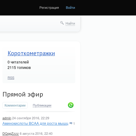
Регистрация
Войти
Найти
Короткометражки
0
читателей
2115 топиков
RSS
Прямой эфир
Комментарии
Публикации
admin
24 сентября 2016, 22:29
Аминокислоты BCAA для роста мышц
1
DQqqZzzz
6 августа 2016, 22:40