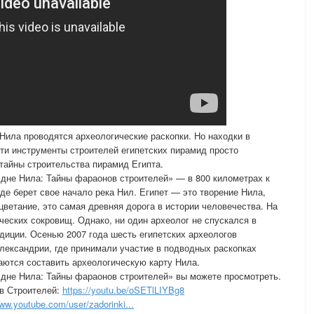
Нила проводятся археологические раскопки. Но находки в
ти инструменты строителей египетских пирамид просто
 тайны строительства пирамид Египта.
дне Нила: Тайны фараонов строителей» — в 800 километрах к
где берет свое начало река Нил. Египет — это творение Нила,
цветание, это самая древняя дорога в истории человечества. На
ческих сокровищ. Однако, ни один археолог не спускался в
едиции. Осенью 2007 года шесть египетских археологов
лександрии, где принимали участие в подводных раскопках
раются составить археологическую карту Нила.
дне Нила: Тайны фараонов строителей» вы можете просмотреть.
ов Строителей:
https://youtu.be/oSETlLIYBg8
www.youtube.com/user/zadorinki...