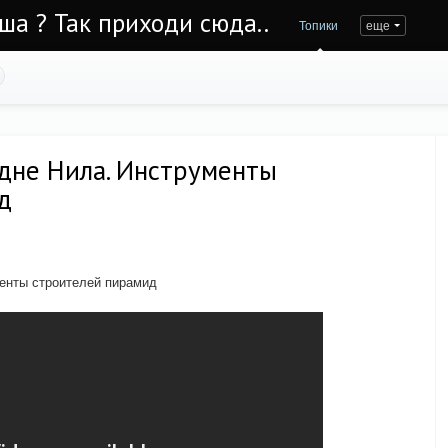
Уша ? Так приходи сюда..
Топики
еще
 дне Нила. Инструменты
д
менты строителей пирамид