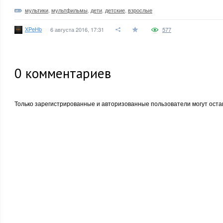
мультики
,
мультфильмы
,
дети
,
детские
,
взрослые
XPeHb
6 августа 2016, 17:31
577
0
комментариев
Только зарегистрированные и авторизованные пользователи могут оста