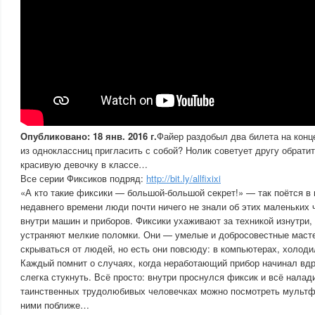
Опубликовано: 18 янв. 2016 г.
Файер раздобыл два билета на конце
из одноклассниц пригласить с собой? Нолик советует другу обрати
красивую девочку в классе…
Все серии Фиксиков подряд:
http://bit.ly/allfixixi
«А кто такие фиксики — большой-большой секрет!» — так поётся в 
недавнего времени люди почти ничего не знали об этих маленьких 
внутри машин и приборов. Фиксики ухаживают за техникой изнутри,
устраняют мелкие поломки. Они — умелые и добросовестные масте
скрываться от людей, но есть они повсюду: в компьютерах, холод
Каждый помнит о случаях, когда неработающий прибор начинал вдр
слегка стукнуть. Всё просто: внутри проснулся фиксик и всё налади
таинственных трудолюбивых человечках можно посмотреть мультф
ними поближе…