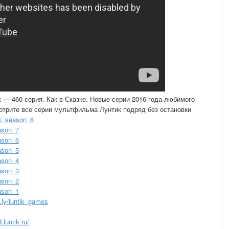
 — 460 серия. Как в Сказке. Новые серии 2016 года любимого
отрите все серии мультфильма Лунтик подряд без остановки
tik_season_8
eason_7
eason_6
eason_5
eason_4
eason_3
eason_2
eason_1
it.ly/luntik_games
d.luntik.ru/