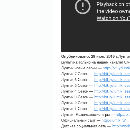
Опубликовано: 29 июл. 2016 г.
Лунтик
мультика только на нашем канале! См
Лунтик новые серии —
http://bit.ly/lun
Лунтик 7 Сезон —
http://bit.ly/luntik_s
Лунтик 6 Сезон —
http://bit.ly/luntik_s
Лунтик 5 Сезон —
http://bit.ly/luntik_s
Лунтик 4 Сезон —
http://bit.ly/luntik_s
Лунтик 3 Сезон —
http://bit.ly/luntik_s
Лунтик 2 Сезон —
http://bit.ly/luntik_s
Лунтик 1 Сезон —
http://bit.ly/luntik_s
Лунтик. Развивающие игры —
http://b
Официальный сайт —
http://luntik.ru/
Детская социальная сеть —
http://worl