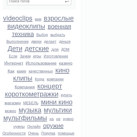
videoclips
взрослые
вам
видеоклипы
военная
техника
Выбор
выбрать
Выполнение
двери
делает
деньги
Дети
детские
для
ДОМ
Если
Зачем
игры
Изготовление
Интернет
Использование
казино
кино
Как
какие
качественных
клипы
Когда
компании
концерт
Компания
короткометражки
купить
мини кино
магазин
МЕБЕЛЬ
музыка
мультики
можно
мультфильмы
на
не
нужно
оружие
нужны
Онлайн
Особенности
Очень
Покупка
помощью