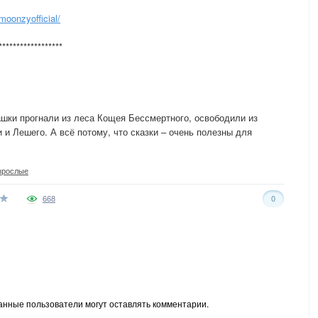
oonzyofficial/
******************
кашки прогнали из леса Кощея Бессмертного, освободили из
 и Лешего. А всё потому, что сказки – очень полезны для
зрослые
668
0
анные пользователи могут оставлять комментарии.