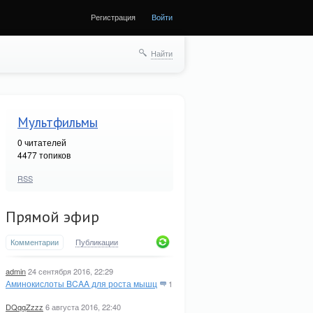
Регистрация
Войти
Найти
Мультфильмы
0
читателей
4477 топиков
RSS
Прямой эфир
Комментарии
Публикации
admin
24 сентября 2016, 22:29
Аминокислоты BCAA для роста мышц
1
DQqqZzzz
6 августа 2016, 22:40