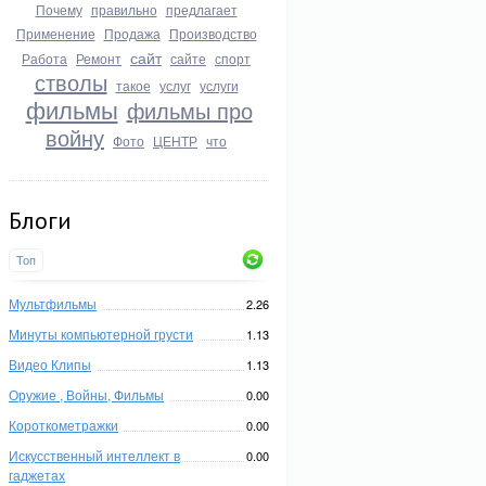
Почему
правильно
предлагает
Применение
Продажа
Производство
сайт
Работа
Ремонт
сайте
спорт
стволы
такое
услуг
услуги
фильмы
фильмы про
войну
Фото
ЦЕНТР
что
Блоги
Топ
Мультфильмы
2.26
Минуты компьютерной грусти
1.13
Видео Клипы
1.13
Оружие , Войны, Фильмы
0.00
Короткометражки
0.00
Искусственный интеллект в
0.00
гаджетах