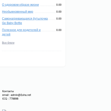
О здоровом образе жизни
0.00
Необыкновенный мир
0.00
Самонагревающаяся бутылочка
0.00
Go Baby Bottle
Полезное для родителей и
0.00
детей
Все блоги
Контакты
email : admin@2uha.net
ICQ : 778898