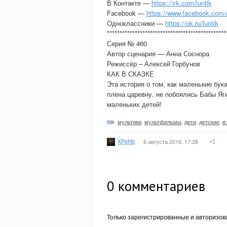
В Контакте —
https://vk.com/luntik
Facebook —
https://www.facebook.com/m
Одноклассники —
https://ok.ru/luntik
***********************************************
Серия № 460
Автор сценария — Анна Соснора
Режиссёр – Алексей Горбунов
КАК В СКАЗКЕ
Эта история о том, как маленькие бу
плена царевну, не побоялись Бабы Яги
маленьких детей!
мультики
,
мультфильмы
,
дети
,
детские
,
в
XPeHb
6 августа 2016, 17:28
0
комментариев
Только зарегистрированные и авторизов