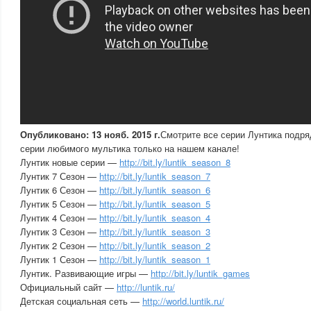
Опубликовано: 13 нояб. 2015 г.
Смотрите все серии Лунтика подря
серии любимого мультика только на нашем канале!
Лунтик новые серии —
http://bit.ly/luntik_season_8
Лунтик 7 Сезон —
http://bit.ly/luntik_season_7
Лунтик 6 Сезон —
http://bit.ly/luntik_season_6
Лунтик 5 Сезон —
http://bit.ly/luntik_season_5
Лунтик 4 Сезон —
http://bit.ly/luntik_season_4
Лунтик 3 Сезон —
http://bit.ly/luntik_season_3
Лунтик 2 Сезон —
http://bit.ly/luntik_season_2
Лунтик 1 Сезон —
http://bit.ly/luntik_season_1
Лунтик. Развивающие игры —
http://bit.ly/luntik_games
Официальный сайт —
http://luntik.ru/
Детская социальная сеть —
http://world.luntik.ru/