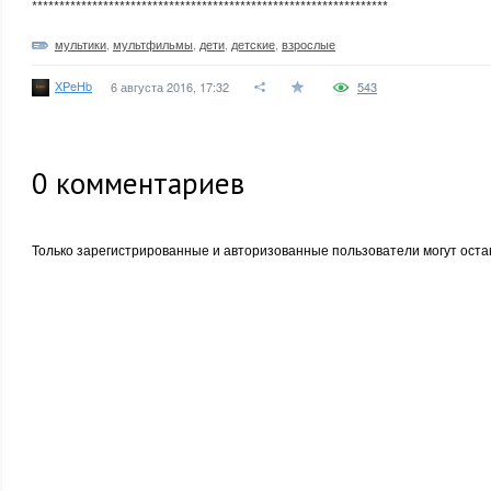
*****************************************************************
мультики
,
мультфильмы
,
дети
,
детские
,
взрослые
XPeHb
6 августа 2016, 17:32
543
0
комментариев
Только зарегистрированные и авторизованные пользователи могут оста