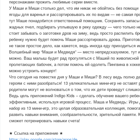
персонажами прожить любимые серии вместе.
У Маши и Миши столько дел, что им никак не обойтись без помощи
ягоды для варенья и рассортировывать их по видам — не самая про
тут Маше понадобится ответственный помощник. Сохранять запасы 
жадных пчел, подбирать уплывшую в реку одежду — чего только не
стоит забывать о заготовке дров на зиму, ведь просто распилить б
ребенку нужно будет помочь Маше рассортировать дрова. Пригото
не такое простое дело, как кажется, ведь иногда еду приходиться и
Волшебный мир “Маши и Медведя” — место непредсказуемое, тут и
можно. Ваш малыш будет рад прогуляться с Машей по живописной 
пролетающих бабочек, а потом помочь ей одолеть Пингвина в хокк
можно устроить концерт!
Что сегодня на повестке дня у Маши и Миши? В лесу ведь полно 
героям с ними разобраться! 13 увлекательных мини-игр не оставят
родители могут не волноваться о том, что их дети проведут слишко
Ведь цель приложений Indigo Kids – сделать обучение вашего реб
эффективным, используя игровой процесс. Маша и Медведь: Игры д
набор из 13 мини-игр, это целая образовательная коллекция, помо
развить навыки внимания, сообразительности, зрительной памяти. 
сможет потренировать навыки счета!
★ Ссылка на приложение ★
https://play.google.com/store/apps/de...