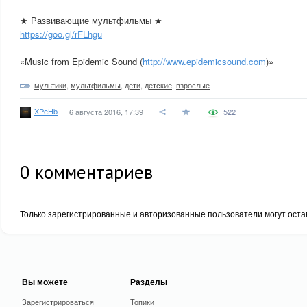
★ Развивающие мультфильмы ★
https://goo.gl/rFLhgu
«Music from Epidemic Sound (
http://www.epidemicsound.com
)»
мультики
,
мультфильмы
,
дети
,
детские
,
взрослые
XPeHb
6 августа 2016, 17:39
522
0
комментариев
Только зарегистрированные и авторизованные пользователи могут оста
Вы можете
Разделы
Зарегистрироваться
Топики