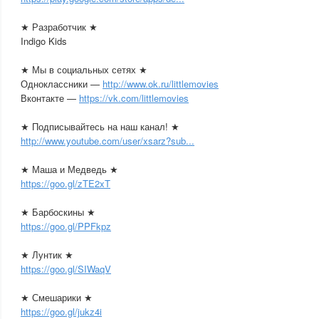
★ Разработчик ★
Indigo Kids
★ Мы в социальных сетях ★
Одноклассники —
http://www.ok.ru/littlemovies
Вконтакте —
https://vk.com/littlemovies
★ Подписывайтесь на наш канал! ★
http://www.youtube.com/user/xsarz?sub...
★ Маша и Медведь ★
https://goo.gl/zTE2xT
★ Барбоскины ★
https://goo.gl/PPFkpz
★ Лунтик ★
https://goo.gl/SIWaqV
★ Смешарики ★
https://goo.gl/jukz4i