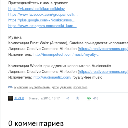
Присоединяйтесь к нам в группах:
https://vk.com/nosikikurnosikiplay
https://www.facebook.com/groups/nosik...
https://plus.google.com/+Nosikikurnos...
https://www.instagram.com/nosiki_kurn...
Музыка:
Композиции Frost Waltz (Alternate), Carefree принадлежат исполнит
Лицензия: Creative Commons Attribution (
https://creativecommons.org/l
Исполнитель:
http://incompetech.com/music/royalty-...
Композиция Wheels принадлежит исполнителю Audionautix
Лицензия: Creative Commons Attribution (
https://creativecommons.org/l
Исполнитель:
http://audionautix.com/
royalty-free music
мультики
,
мультфильмы
,
дети
,
детские
,
взрослые
XPeHb
6 августа 2016, 18:17
418
0
комментариев