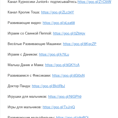
Канал Курносики Junior4+ подписывайтесь:
https://goo.gl/Z1C5tW
Канал Кролик Тоша:
https://goo.gl/ZLc34Y
Развивающие видео:
https://goo.gl/qLsa68
Играем со Свинкой Пеппой:
https://goo.gl/0Z64gy
Весёлые Развивающие Машинки:
https://goo.gl/8KgcZP
Играем с Даником:
https://goo.gl/k7liLu
Малыш Даник и Мама:
https://goo.gl/9GKYcA
Развиваемся с Фиксиками:
https://goo.gl/dGl0oN
Доктор Панда:
https://goo.gl/Bk0RbJ
Игрушки для мальчиков:
https://goo.gl/NIGPh9
Игры для мальчиков:
https://goo.gl/TxJnjQ
Развивающие мультфильмы:
https://goo.gl/p9qBQi