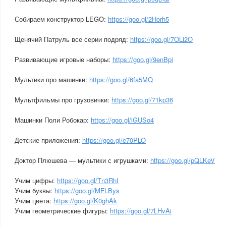
Собираем конструктор LEGO:
https://goo.gl/2Horh5
Щенячий Патруль все серии подряд:
https://goo.gl/7OLi2O
Развивающие игровые наборы:
https://goo.gl/9enBpi
Мультики про машинки:
https://goo.gl/6fa5MQ
Мультфильмы про грузовички:
https://goo.gl/71kp36
Машинки Поли Робокар:
https://goo.gl/lGUSo4
Детские приложения:
https://goo.gl/e70PLO
Доктор Плюшева — мультики с игрушками:
https://goo.gl/pQLKeV
Учим цифры:
https://goo.gl/Tn3RhI
Учим буквы:
https://goo.gl/MFLBys
Учим цвета:
https://goo.gl/K0ghAk
Учим геометрические фигуры:
https://goo.gl/7LHvAi