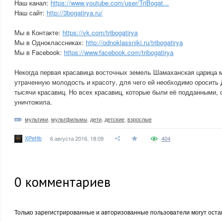
Наш канал:
https://www.youtube.com/user/TriBogat...
Наш сайт:
http://3bogatirya.ru/
Мы в Контакте:
https://vk.com/tribogatirya
Мы в Одноклассниках:
http://odnoklassniki.ru/tribogatirya
Мы в Facebook:
https://www.facebook.com/tribogatirya
Некогда первая красавица восточных земель Шамаханская царица м
утраченную молодость и красоту, для чего ей необходимо оросить
тысячи красавиц. Но всех красавиц, которые были её подданными,
уничтожила.
мультики
,
мультфильмы
,
дети
,
детские
,
взрослые
XPeHb
6 августа 2016, 18:09
404
0
комментариев
Только зарегистрированные и авторизованные пользователи могут оста