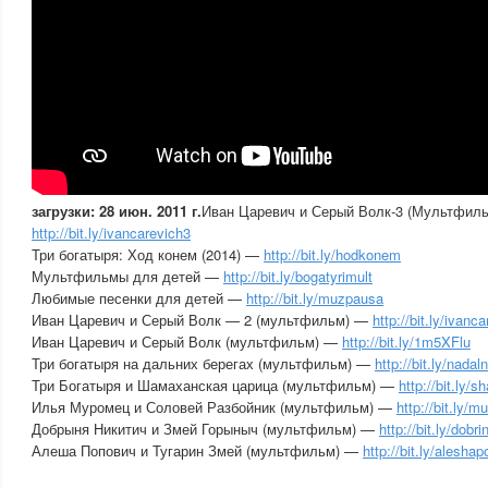
загрузки: 28 июн. 2011 г.
Иван Царевич и Серый Волк-3 (Мультфил
http://bit.ly/ivancarevich3
Три богатыря: Ход конем (2014) —
http://bit.ly/hodkonem
Мультфильмы для детей —
http://bit.ly/bogatyrimult
Любимые песенки для детей —
http://bit.ly/muzpausa
Иван Царевич и Серый Волк — 2 (мультфильм) —
http://bit.ly/ivanc
Иван Царевич и Серый Волк (мультфильм) —
http://bit.ly/1m5XFlu
Три богатыря на дальних берегах (мультфильм) —
http://bit.ly/nada
Три Богатыря и Шамаханская царица (мультфильм) —
http://bit.ly
Илья Муромец и Соловей Разбойник (мультфильм) —
http://bit.ly/
Добрыня Никитич и Змей Горыныч (мультфильм) —
http://bit.ly/dobri
Алеша Попович и Тугарин Змей (мультфильм) —
http://bit.ly/alesha