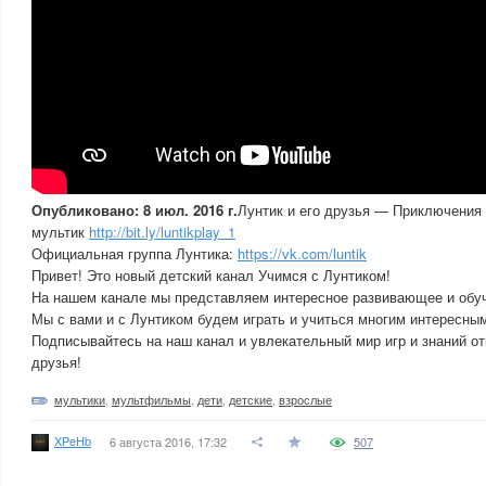
Опубликовано: 8 июл. 2016 г.
Лунтик и его друзья — Приключени
мультик
http://bit.ly/luntikplay_1
Официальная группа Лунтика:
https://vk.com/luntik
Привет! Это новый детский канал Учимся с Лунтиком!
На нашем канале мы представляем интересное развивающее и обу
Мы с вами и с Лунтиком будем играть и учиться многим интересны
Подписывайтесь на наш канал и увлекательный мир игр и знаний от
друзья!
мультики
,
мультфильмы
,
дети
,
детские
,
взрослые
XPeHb
6 августа 2016, 17:32
507