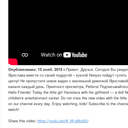
Опубликовано: 15 нояб. 2015 г.
Привет, Друзья. Сегодня Вы увиди
Ярослава вместе со своей подругой – куклой Ненуко пойдут гулять
центр! Не пропустите новое видео с маленькой девочкой Ярославо
канале каждый день. Приятного просмотра, Ребята! Подписывайтесь
Hello Friends! Today the little girl Yaroslava with his girlfriend — a doll 
children's entertainment center. Do not miss the new video with the little
on our channel every day. Enjoy watching, kids! Subscribe to the channe
watch!
Share this video:
https://youtu.be/rA_M-oMo52U