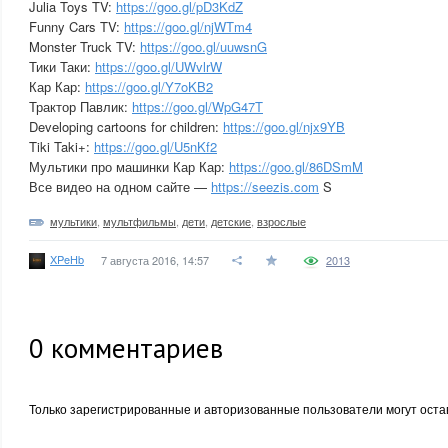
Julia Toys TV:
https://goo.gl/pD3KdZ
Funny Cars TV:
https://goo.gl/njWTm4
Monster Truck TV:
https://goo.gl/uuwsnG
Тики Таки:
https://goo.gl/UWvlrW
Кар Кар:
https://goo.gl/Y7oKB2
Трактор Павлик:
https://goo.gl/WpG47T
Developing cartoons for children:
https://goo.gl/njx9YB
Tiki Taki+:
https://goo.gl/U5nKf2
Мультики про машинки Кар Кар:
https://goo.gl/86DSmM
Все видео на одном сайте —
https://seezis.com
S
мультики
,
мультфильмы
,
дети
,
детские
,
взрослые
XPeHb
7 августа 2016, 14:57
2013
0
комментариев
Только зарегистрированные и авторизованные пользователи могут оста