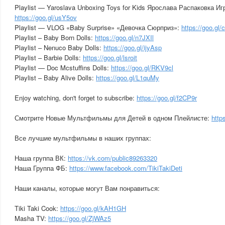
Playlist — Yaroslava Unboxing Toys for Kids Ярослава Распаковка И
https://goo.gl/usY5ov
Playlist — VLOG «Baby Surprise» «Девочка Сюрприз»:
https://goo.gl
Playlist – Baby Born Dolls:
https://goo.gl/n7JXIl
Playlist – Nenuco Baby Dolls:
https://goo.gl/ijyAsp
Playlist – Barbie Dolls:
https://goo.gl/lsroit
Playlist — Doc Mcstuffins Dolls:
https://goo.gl/RKV9cl
Playlist – Baby Alive Dolls:
https://goo.gl/L1quMy
Enjoy watching, don't forget to subscribe:
https://goo.gl/f2CP9r
Смотрите Новые Мультфильмы для Детей в одном Плейлисте:
http
Все лучшие мультфильмы в наших группах:
Наша группа ВК:
https://vk.com/public89263320
Наша Группа ФБ:
https://www.facebook.com/TikiTakiDeti
Наши каналы, которые могут Вам понравиться:
Tiki Taki Cook:
https://goo.gl/kAH1GH
Masha TV:
https://goo.gl/ZjWAz5