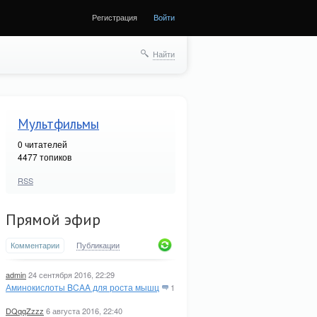
Регистрация
Войти
Найти
Мультфильмы
0
читателей
4477 топиков
RSS
Прямой эфир
Комментарии
Публикации
admin
24 сентября 2016, 22:29
Аминокислоты BCAA для роста мышц
1
DQqqZzzz
6 августа 2016, 22:40