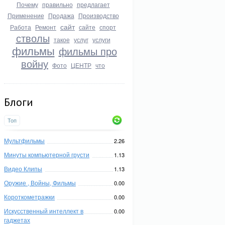
Почему
правильно
предлагает
Применение
Продажа
Производство
сайт
Работа
Ремонт
сайте
спорт
стволы
такое
услуг
услуги
фильмы
фильмы про
войну
Фото
ЦЕНТР
что
Блоги
Топ
Мультфильмы
2.26
Минуты компьютерной грусти
1.13
Видео Клипы
1.13
Оружие , Войны, Фильмы
0.00
Короткометражки
0.00
Искусственный интеллект в
0.00
гаджетах