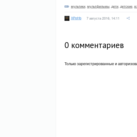
мультики
,
мультфильмы
,
дети
,
детские
,
в
XPeHb
7 августа 2016, 14:11
0
комментариев
Только зарегистрированные и авторизов