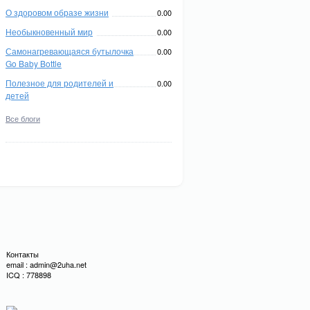
О здоровом образе жизни
0.00
Необыкновенный мир
0.00
Самонагревающаяся бутылочка
0.00
Go Baby Bottle
Полезное для родителей и
0.00
детей
Все блоги
Контакты
email : admin@2uha.net
ICQ : 778898