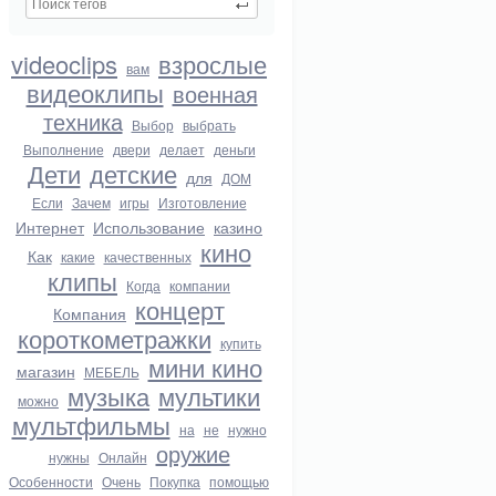
videoclips
взрослые
вам
видеоклипы
военная
техника
Выбор
выбрать
Выполнение
двери
делает
деньги
Дети
детские
для
ДОМ
Если
Зачем
игры
Изготовление
Интернет
Использование
казино
кино
Как
какие
качественных
клипы
Когда
компании
концерт
Компания
короткометражки
купить
мини кино
магазин
МЕБЕЛЬ
музыка
мультики
можно
мультфильмы
на
не
нужно
оружие
нужны
Онлайн
Особенности
Очень
Покупка
помощью