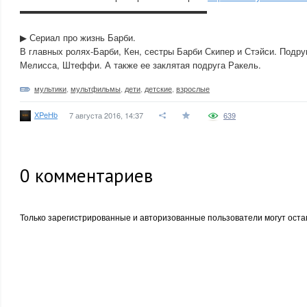
▬▬▬▬▬▬▬▬▬▬▬▬▬▬▬▬▬▬▬▬▬
▶ Сериал про жизнь Барби.
В главных ролях-Барби, Кен, сестры Барби Скипер и Стэйси. Подруг
Мелисса, Штеффи. А также ее заклятая подруга Ракель.
мультики
,
мультфильмы
,
дети
,
детские
,
взрослые
XPeHb
7 августа 2016, 14:37
639
0
комментариев
Только зарегистрированные и авторизованные пользователи могут оста