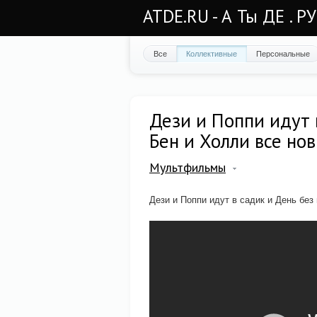
ATDE.RU - А Ты ДЕ . Р
Все
Коллективные
Персональные
Дези и Поппи идут 
Бен и Холли все но
Мультфильмы
Дези и Поппи идут в садик и День без