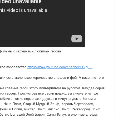
фильмы с игрушками любимых героев
кое королевство
https://www.youtube.com/channel/UCIg3...
вики есть маленькое королевство эльфов и фей. А населяют его
ые главные герои этого мультфильма на русском. Каждая серия
их героев. Просмотрев все серии подряд вы сможете лучше
 поближе, какие персонажи дружат и живут рядом с Беном и
он, Няня Плам, Старый Мудрый Эльф, Король Чертополох,
Дэйзи и Поппи, мистер Эльф, миссис Эльф, Рыжебород Эльф
 бетти, Большой Злой Барри, Санта Клаус и елочные эльфы,