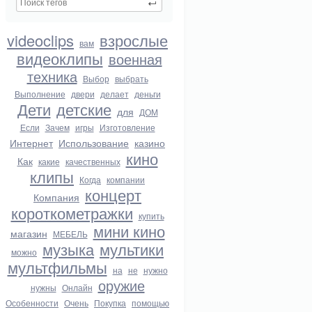
videoclips
взрослые
вам
видеоклипы
военная
техника
Выбор
выбрать
Выполнение
двери
делает
деньги
Дети
детские
для
ДОМ
Если
Зачем
игры
Изготовление
Интернет
Использование
казино
кино
Как
какие
качественных
клипы
Когда
компании
концерт
Компания
короткометражки
купить
мини кино
магазин
МЕБЕЛЬ
музыка
мультики
можно
мультфильмы
на
не
нужно
оружие
нужны
Онлайн
Особенности
Очень
Покупка
помощью