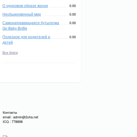
О здоровом образе жизни
0.00
Необыкновенный мир
0.00
Самонагревающаяся бутылочка
0.00
Go Baby Bottle
Полезное для родителей и
0.00
детей
Все блоги
Контакты
email : admin@2uha.net
ICQ : 778898