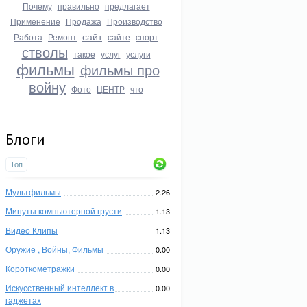
Почему
правильно
предлагает
Применение
Продажа
Производство
сайт
Работа
Ремонт
сайте
спорт
стволы
такое
услуг
услуги
фильмы
фильмы про
войну
Фото
ЦЕНТР
что
Блоги
Топ
Мультфильмы
2.26
Минуты компьютерной грусти
1.13
Видео Клипы
1.13
Оружие , Войны, Фильмы
0.00
Короткометражки
0.00
Искусственный интеллект в
0.00
гаджетах