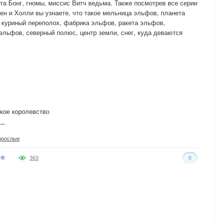
та Бонг, гномы, миссис Витч ведьма. Также посмотрев все серии
ен и Холли вы узнаете, что такое мельница эльфов, планета
, куриный переполох, фабрика эльфов, ракета эльфов,
эльфов, северный полюс, центр земли, снег, куда деваются
кое королевство
..
зрослые
363
0