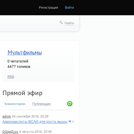
Регистрация
Войти
Найти
Мультфильмы
0
читателей
4477 топиков
RSS
Прямой эфир
Комментарии
Публикации
admin
24 сентября 2016, 22:29
Аминокислоты BCAA для роста мышц
1
DQqqZzzz
6 августа 2016, 22:40