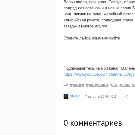
Бобби пчела, пришелец Сайрус, плане
подряд без остановки и новые серии Б
бонг, пикник на луне, желейный потоп
эльфийская ракета, подводная лодка 
звезды и многое другое
Ставьте лайки, комментируйте
Подписывайтесь на мой канал Малень
https://www.youtube.com/channel/UCIg3.
мультики
,
мультфильмы
,
дети
,
детские
,
в
XPeHb
7 августа 2016, 10:21
0
комментариев