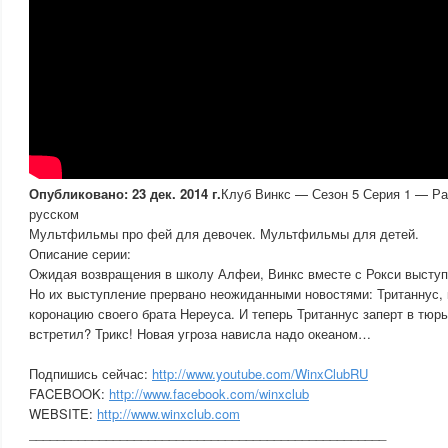
Опубликовано: 23 дек. 2014 г.
Клуб Винкс — Сезон 5 Серия 1 — Ра
русском
Мультфильмы про фей для девочек. Мультфильмы для детей.
Описание серии:
Ожидая возвращения в школу Алфеи, Винкс вместе с Рокси выступ
Но их выступление прервано неожиданными новостями: Тританнус, 
коронацию своего брата Нереуса. И теперь Тританнус заперт в тюрь
встретил? Трикс! Новая угроза нависла надо океаном…
Подпишись сейчас:
http://www.youtube.com/WinxClubRU
FACEBOOK:
http://www.facebook.com/winxclub
WEBSITE:
http://www.winxclub.com
___________________________________________________