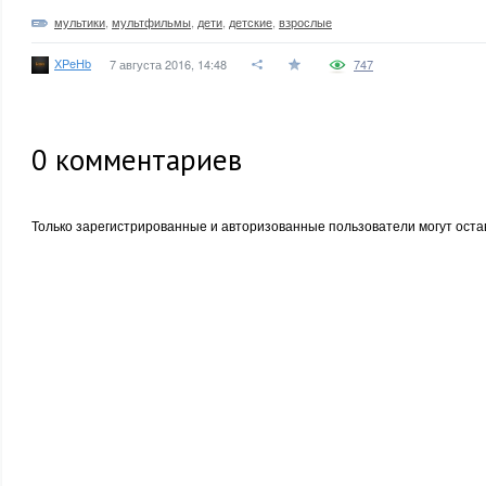
мультики
,
мультфильмы
,
дети
,
детские
,
взрослые
XPeHb
7 августа 2016, 14:48
747
0
комментариев
Только зарегистрированные и авторизованные пользователи могут оста