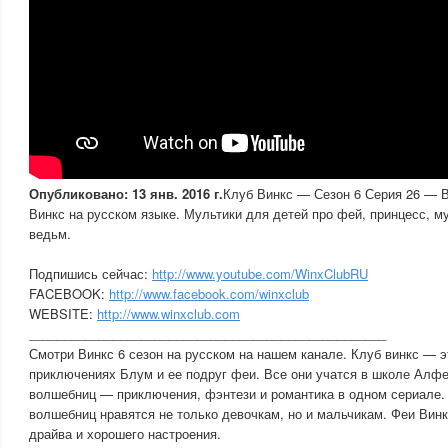
Опубликовано: 13 янв. 2016 г.
Клуб Винкс — Сезон 6 Серия 26 — В
Винкс на русском языке. Мультики для детей про фей, принцесс, м
ведьм.
Подпишись сейчас:
http://www.youtube.com/WinxClubRU
FACEBOOK:
http://www.facebook.com/winxclub
WEBSITE:
http://www.winxclub.com
___________________________________________________
Смотри Винкс 6 сезон на русском на нашем канале. Клуб винкс — 
приключениях Блум и ее подруг феи. Все они учатся в школе Алфе
волшебниц — приключения, фэнтези и романтика в одном сериале
волшебниц нравятся не только девочкам, но и мальчикам. Феи Винк
драйва и хорошего настроения.