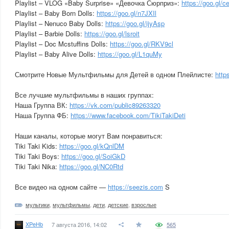
Playlist – VLOG «Baby Surprise» «Девочка Сюрприз»:
https://goo.gl/
Playlist – Baby Born Dolls:
https://goo.gl/n7JXIl
Playlist – Nenuco Baby Dolls:
https://goo.gl/ijyAsp
Playlist – Barbie Dolls:
https://goo.gl/lsroit
Playlist – Doc Mcstuffins Dolls:
https://goo.gl/RKV9cl
Playlist – Baby Alive Dolls:
https://goo.gl/L1quMy
Смотрите Новые Мультфильмы для Детей в одном Плейлисте:
http
Все лучшие мультфильмы в наших группах:
Наша Группа ВК:
https://vk.com/public89263320
Наша Группа ФБ:
https://www.facebook.com/TikiTakiDeti
Наши каналы, которые могут Вам понравиться:
Tiki Taki Kids:
https://goo.gl/kQnlDM
Tiki Taki Boys:
https://goo.gl/SoiGkD
Tiki Taki Nika:
https://goo.gl/NC0Rtd
Все видео на одном сайте —
https://seezis.com
S
мультики
,
мультфильмы
,
дети
,
детские
,
взрослые
XPeHb
7 августа 2016, 14:02
565