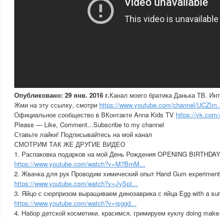
Опубликовано: 29 янв. 2016 г.
Канал моего братика Данька ТВ. Ин
Жми на эту ссылку, смотри
https://www.youtube.com/channel/UCZIm..
Официальное сообщество в ВКонтакте Anna Kids TV
https://vk.com
Please — Like, Comment...Subscribe to my channel
Ставьте лайки! Подписывайтесь на мой канал
СМОТРИМ ТАК ЖЕ ДРУГИЕ ВИДЕО
1. Распаковка подарков на мой День Рождения OPENING BIRTHD
https://www.youtube.com/watch?v=M7BmM...
2. Жвачка для рук Проводим химический опыт Hand Gum experimen
https://www.youtube.com/watch?v=JySpI...
3. Яйцо с сюрпризом выращиваем динозаврика с яйца Egg with a surp
https://www.youtube.com/watch?v=jsggd...
4. Набор детской косметики, красимся, гримируем куклу doing make-u