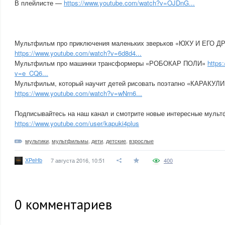
В плейлисте —
https://www.youtube.com/watch?v=OJDnG...
Мультфильм про приключения маленьких зверьков «ЮХУ И ЕГО Д
https://www.youtube.com/watch?v=6d8d4...
Мультфильм про машинки трансформеры «РОБОКАР ПОЛИ»
https
v=e_CQ6...
Мультфильм, который научит детей рисовать поэтапно «КАРАКУЛИ
https://www.youtube.com/watch?v=wNrn6...
Подписывайтесь на наш канал и смотрите новые интересные муль
https://www.youtube.com/user/kapuki4plus
мультики
,
мультфильмы
,
дети
,
детские
,
взрослые
XPeHb
7 августа 2016, 10:51
400
0
комментариев