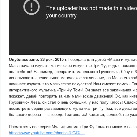
Опубликовано: 23 дек. 2015 г.
Передача для детей «Маша и мульт
Маша начала изучать магическое искусство Три Фу, ведь с помощь
волшебство! Например, превратить маленького Грузовичка Лёву в 
использовать специальное магическое заклинание, но Маша его заб
начинает изучать это магическое искусство! Нам сможет помочь Т
интерактивного мультика «Три Фу Том»! Он знает все заклинания и 
покажет, давай повторять за ним магические движения! Ох, как инт
Грузовичок Лёва, он стал очень большим, у нас получилось! Спаси
посмотреть серию развивающего мультика Три Фу Том, все действи
большого дерева — в городе Тритополис! Кажется, волшебство уже
Посмотреть все серии Мультфильма «Три Фу Том» вы можете на к
https://www.youtube.com/channel/UCJ7J...