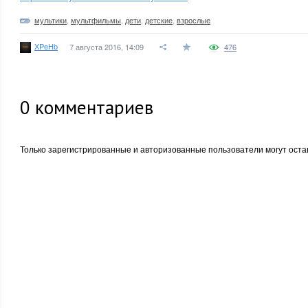
мультики
,
мультфильмы
,
дети
,
детские
,
взрослые
XPeHb
7 августа 2016, 14:09
476
0
комментариев
Только зарегистрированные и авторизованные пользователи могут оста