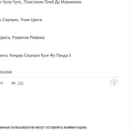
ы Чупа Чупс, Пластилин Плей До Мороженое
р Сюрприз, Учим Цвета
вета, Развитие Ребёнка
ета, Киндер Сюрприз Кунг-Фу Панда 3
зрослые
359
0
анные пользователи могут оставлять комментарии.