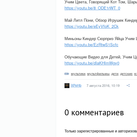
Учим Цвета, Говорящий Кот Том, Шар
https://youtu.be/8_ODE1rWT_0
Май Литл Пони, Обзор Игрушек Кинде
https://youtu.be/eEyVfoK_2Ck
Миньоны Киндер Сюрприз Яйца Учим Ц
https://youtu.be/EzRtwS1Scfc
Обучающие Видео для Детей, Учим Цв
https://youtu.be/dIaKHImWgy0
мультики
,
мультфильмы
,
дети
,
детские
,
в
XPeHb
7 августа 2016, 10:19
0
комментариев
Только зарегистрированные и авторизов