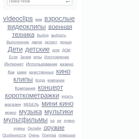
videoclips
взрослые
вам
видеоклипы
военная
техника
Выбор
выбрать
Выполнение
двери
делает
деньги
Дети
детские
для
ДОМ
Если
Зачем
игры
Изготовление
Интернет
Использование
казино
кино
Как
какие
качественных
клипы
Когда
компании
концерт
Компания
короткометражки
купить
мини кино
магазин
МЕБЕЛЬ
музыка
мультики
можно
мультфильмы
на
не
нужно
оружие
нужны
Онлайн
Особенности
Очень
Покупка
помощью