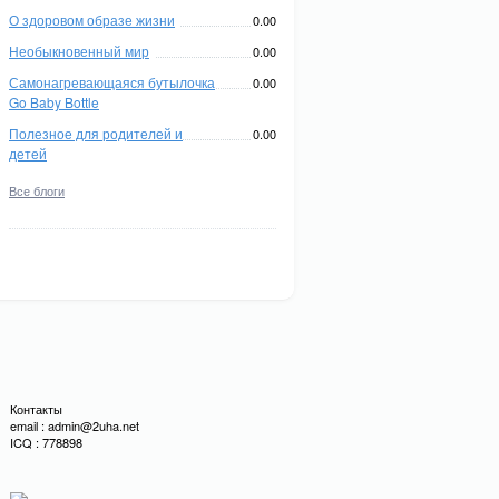
О здоровом образе жизни
0.00
Необыкновенный мир
0.00
Самонагревающаяся бутылочка
0.00
Go Baby Bottle
Полезное для родителей и
0.00
детей
Все блоги
Контакты
email : admin@2uha.net
ICQ : 778898