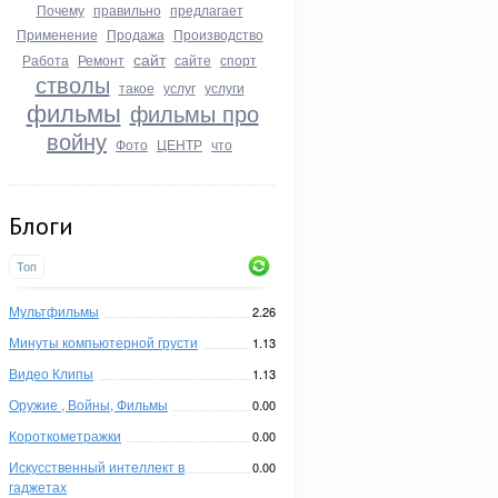
Почему
правильно
предлагает
Применение
Продажа
Производство
сайт
Работа
Ремонт
сайте
спорт
стволы
такое
услуг
услуги
фильмы
фильмы про
войну
Фото
ЦЕНТР
что
Блоги
Топ
Мультфильмы
2.26
Минуты компьютерной грусти
1.13
Видео Клипы
1.13
Оружие , Войны, Фильмы
0.00
Короткометражки
0.00
Искусственный интеллект в
0.00
гаджетах