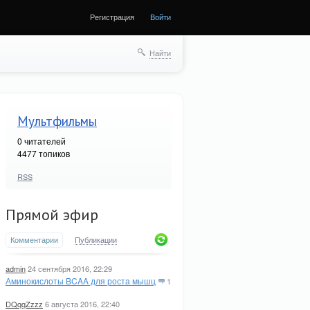
Регистрация
Войти
Найти
Мультфильмы
0
читателей
4477 топиков
RSS
Прямой эфир
Комментарии
Публикации
admin
24 сентября 2016, 22:29
Аминокислоты BCAA для роста мышц
1
DQqqZzzz
6 августа 2016, 22:40