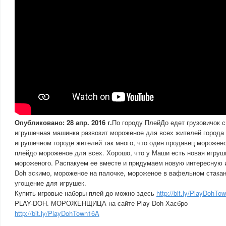
Опубликовано: 28 апр. 2016 г.
По городу ПлейДо едет грузовичок 
игрушечная машинка развозит мороженое для всех жителей города
игрушечном городе жителей так много, что один продавец морожено
плейдо мороженое для всех. Хорошо, что у Маши есть новая игруш
мороженого. Распакуем ее вместе и придумаем новую интересную и
Doh эскимо, мороженое на палочке, мороженое в вафельном стакан
угощение для игрушек.
Купить игровые наборы плей до можно здесь
http://bit.ly/PlayDohTo
PLAY-DOH. МОРОЖЕНЩИЦА на сайте Play Doh Хасбро
http://bit.ly/PlayDohTown16A