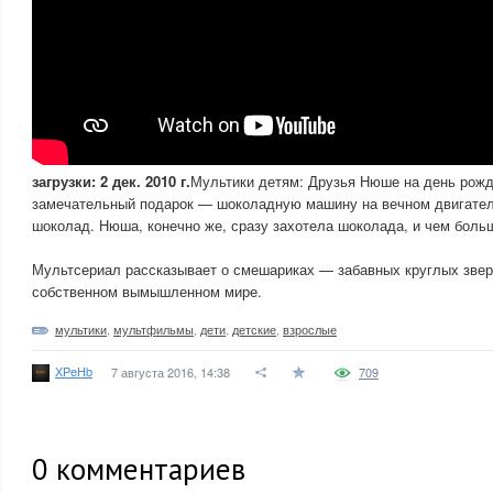
загрузки: 2 дек. 2010 г.
Мультики детям: Друзья Нюше на день рож
замечательный подарок — шоколадную машину на вечном двигател
шоколад. Нюша, конечно же, сразу захотела шоколада, и чем боль
Мультсериал рассказывает о смешариках — забавных круглых зве
собственном вымышленном мире.
мультики
,
мультфильмы
,
дети
,
детские
,
взрослые
XPeHb
7 августа 2016, 14:38
709
0
комментариев