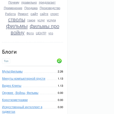
Почему
правильно
предлагает
Применение
Продажа
Производство
сайт
Работа
Ремонт
сайте
спорт
стволы
такое
услуг
услуги
фильмы
фильмы про
войну
Фото
ЦЕНТР
что
Блоги
Топ
Мультфильмы
2.26
Минуты компьютерной грусти
1.13
Видео Клипы
1.13
Оружие , Войны, Фильмы
0.00
Короткометражки
0.00
Искусственный интеллект в
0.00
гаджетах