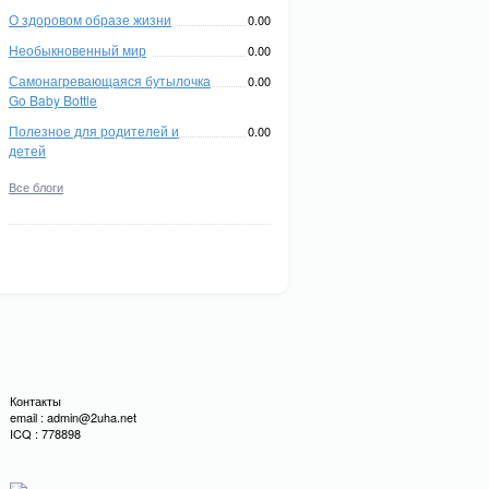
О здоровом образе жизни
0.00
Необыкновенный мир
0.00
Самонагревающаяся бутылочка
0.00
Go Baby Bottle
Полезное для родителей и
0.00
детей
Все блоги
Контакты
email : admin@2uha.net
ICQ : 778898