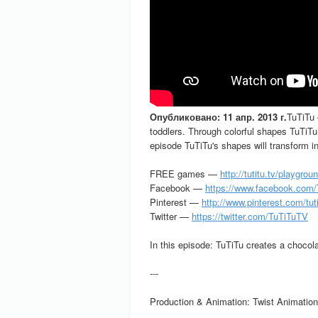
Опубликовано: 11 апр. 2013 г.
TuTiTu 
toddlers. Through colorful shapes TuTiTu 
episode TuTiTu's shapes will transform in
FREE games —
http://tutitu.tv/playgrou
Facebook —
https://www.facebook.com
Pinterest —
http://www.pinterest.com/tut
Twitter —
https://twitter.com/TuTiTuTV
In this episode: TuTiTu creates a choco
---
Production & Animation: Twist Animation