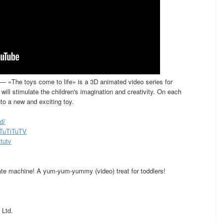
— «The toys come to life» is a 3D animated video series for
will stimulate the children's imagination and creativity. On each
to a new and exciting toy.
nd/
/TuTiTuTV
itutv
late machine! A yum-yum-yummy (video) treat for toddlers!
 Ltd.