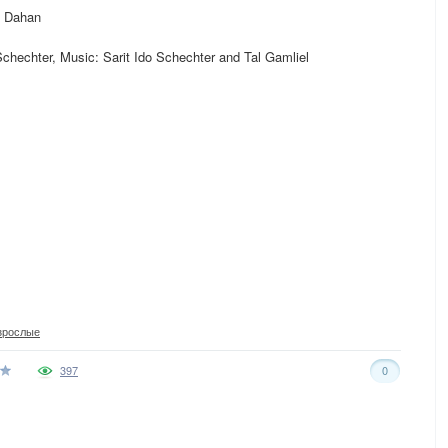
i Dahan
Schechter, Music: Sarit Ido Schechter and Tal Gamliel
зрослые
397
0