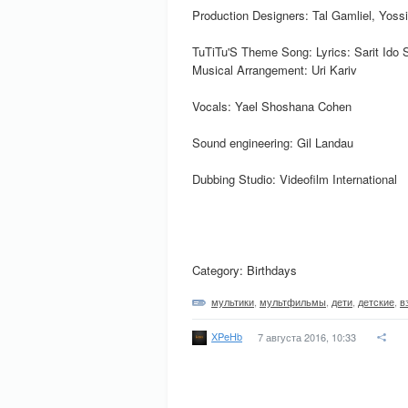
Production Designers: Tal Gamliel, Yoss
TuTiTu'S Theme Song: Lyrics: Sarit Ido 
Musical Arrangement: Uri Kariv
Vocals: Yael Shoshana Cohen
Sound engineering: Gil Landau
Dubbing Studio: Videofilm International
Category: Birthdays
мультики
,
мультфильмы
,
дети
,
детские
,
в
XPeHb
7 августа 2016, 10:33