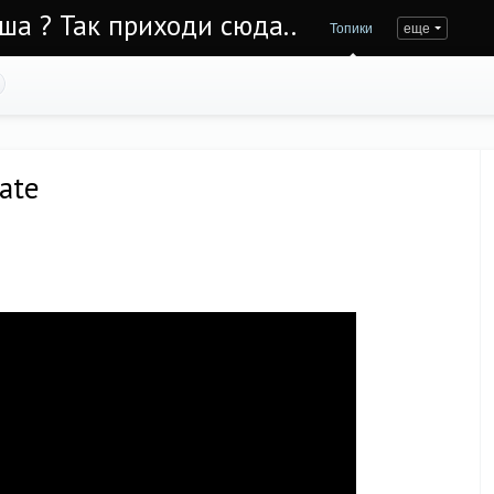
Уша ? Так приходи сюда..
Топики
еще
late