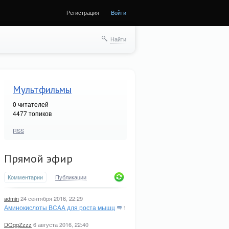
Регистрация
Войти
Найти
Мультфильмы
0
читателей
4477 топиков
RSS
Прямой эфир
Комментарии
Публикации
admin
24 сентября 2016, 22:29
Аминокислоты BCAA для роста мышц
1
DQqqZzzz
6 августа 2016, 22:40