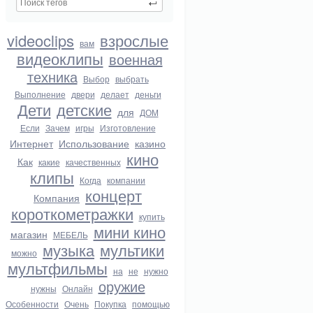
videoclips
взрослые
вам
видеоклипы
военная
техника
Выбор
выбрать
Выполнение
двери
делает
деньги
Дети
детские
для
ДОМ
Если
Зачем
игры
Изготовление
Интернет
Использование
казино
кино
Как
какие
качественных
клипы
Когда
компании
концерт
Компания
короткометражки
купить
мини кино
магазин
МЕБЕЛЬ
музыка
мультики
можно
мультфильмы
на
не
нужно
оружие
нужны
Онлайн
Особенности
Очень
Покупка
помощью