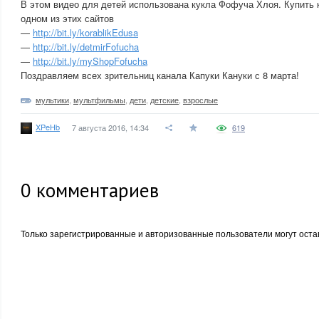
В этом видео для детей использована кукла Фофуча Хлоя. Купить 
одном из этих сайтов
—
http://bit.ly/korablikEdusa
—
http://bit.ly/detmirFofucha
—
http://bit.ly/myShopFofucha
Поздравляем всех зрительниц канала Капуки Кануки с 8 марта!
мультики
,
мультфильмы
,
дети
,
детские
,
взрослые
XPeHb
7 августа 2016, 14:34
619
0
комментариев
Только зарегистрированные и авторизованные пользователи могут оста