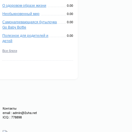
О здоровом образе жизни
0.00
Необыкновенный мир
0.00
Самонагревающаяся бутылочка
0.00
Go Baby Bottle
Полезное для родителей и
0.00
детей
Все блоги
Контакты
email : admin@2uha.net
ICQ : 778898