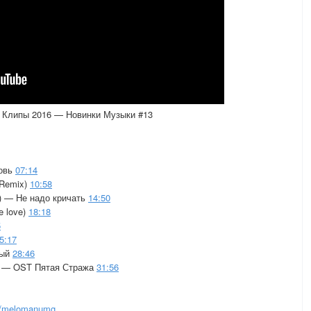
 Клипы 2016 — Новинки Музыки #13
бовь
07:14
 Remix)
10:58
o) — Не надо кричать
14:50
e love)
18:18
5
5:17
ный
28:46
в — OST Пятая Стража
31:56
om/melomanumg