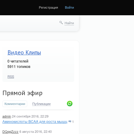
Регистрация
Войти
Найти
Видео Клипы
0
читателей
5911 топиков
RSS
Прямой эфир
Комментарии
Публикации
admin
24 сентября 2016, 22:29
Аминокислоты BCAA для роста мышц
1
DQqqZzzz
6 августа 2016, 22:40