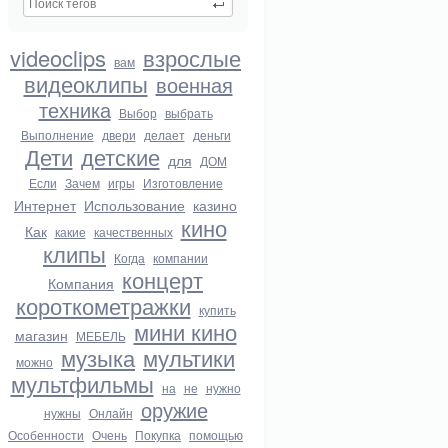
videoclips
взрослые
вам
видеоклипы
военная
техника
Выбор
выбрать
Выполнение
двери
делает
деньги
Дети
детские
для
ДОМ
Если
Зачем
игры
Изготовление
Интернет
Использование
казино
кино
Как
какие
качественных
клипы
Когда
компании
концерт
Компания
короткометражки
купить
мини кино
магазин
МЕБЕЛЬ
музыка
мультики
можно
мультфильмы
на
не
нужно
оружие
нужны
Онлайн
Особенности
Очень
Покупка
помощью