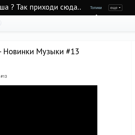
Уша ? Так приходи сюда..
Топики
еще
- Новинки Музыки #13
 #13