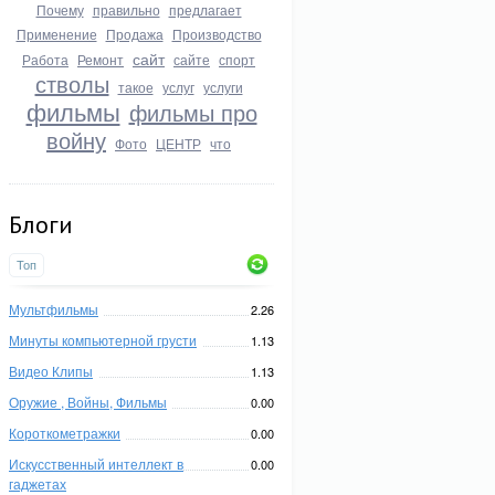
Почему
правильно
предлагает
Применение
Продажа
Производство
сайт
Работа
Ремонт
сайте
спорт
стволы
такое
услуг
услуги
фильмы
фильмы про
войну
Фото
ЦЕНТР
что
Блоги
Топ
Мультфильмы
2.26
Минуты компьютерной грусти
1.13
Видео Клипы
1.13
Оружие , Войны, Фильмы
0.00
Короткометражки
0.00
Искусственный интеллект в
0.00
гаджетах