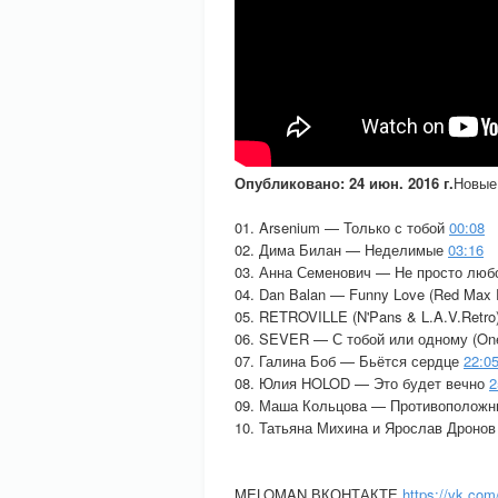
Опубликовано: 24 июн. 2016 г.
Новые
01. Arsenium — Только с тобой
00:08
02. Дима Билан — Неделимые
03:16
03. Анна Семенович — Не просто лю
04. Dan Balan — Funny Love (Red Max
05. RETROVILLE (N'Pans & L.A.V.Retr
06. SEVER — С тобой или одному (On
07. Галина Боб — Бьётся сердце
22:0
08. Юлия HOLOD — Это будет вечно
2
09. Маша Кольцова — Противополож
10. Татьяна Михина и Ярослав Дроно
MELOMAN ВКОНТАКТЕ
https://vk.c