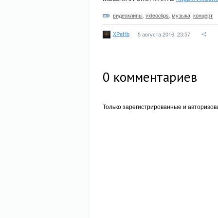
видеоклипы
,
videoclips
,
музыка
,
концерт
XPeHb
5 августа 2016, 23:57
0
комментариев
Только зарегистрированные и авторизов