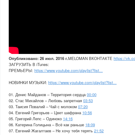
Опубликовано: 26 июл. 2016 г.
MELOMAN ВКОНТАКТЕ
https://vk
ЗАГРУЗИТЬ В iTunes:
ПРЕМЬЕРЫ:
https://www.youtube.com/playlist?list...
НОВИНКИ МУЗЫКИ:
https://www.youtube.com/playlist?list...
01. Денис Майданов – Территория сердца
00:00
02. Стас Михайлов – Любовь запретная
03:53
03. Таисия Повалий – Чай с молоком
07:20
04. Евгений Григорьев – Цвет шафрана
10:56
05. Григорий Лепс – Одиноко
14:16
06. Катерина Голицына – Всё как раньше
18:09
07. Евгений Жагалтаев – Не хочу тебя терять
21:52