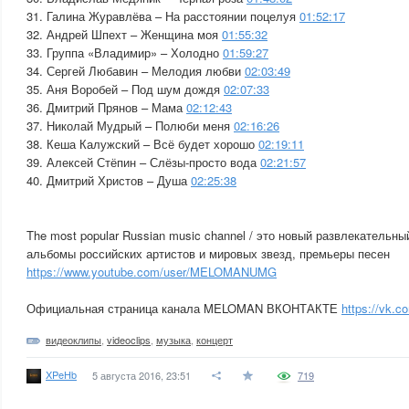
31. Галина Журавлёва – На расстоянии поцелуя
01:52:17
32. Андрей Шпехт – Женщина моя
01:55:32
33. Группа «Владимир» – Холодно
01:59:27
34. Сергей Любавин – Мелодия любви
02:03:49
35. Аня Воробей – Под шум дождя
02:07:33
36. Дмитрий Прянов – Мама
02:12:43
37. Николай Мудрый – Полюби меня
02:16:26
38. Кеша Калужский – Всё будет хорошо
02:19:11
39. Алексей Стёпин – Слёзы-просто вода
02:21:57
40. Дмитрий Христов – Душа
02:25:38
The most popular Russian music channel / это новый развлекательны
альбомы российских артистов и мировых звезд, премьеры песен
https://www.youtube.com/user/MELOMANUMG
Официальная страница канала MELOMAN ВКОНТАКТЕ
https://vk.
видеоклипы
,
videoclips
,
музыка
,
концерт
XPeHb
5 августа 2016, 23:51
719