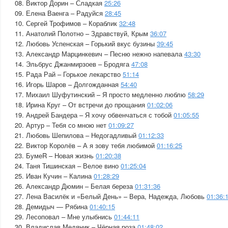
08. Виктор Дорин – Сладкая
25:26
09. Елена Ваенга – Радуйся
28:45
10. Сергей Трофимов – Кораблик
32:48
11. Анатолий Полотно – Здравствуй, Крым
36:07
12. Любовь Успенская – Горький вкус бузины
39:45
13. Александр Марцинкевич – Песню нежно напевала
43:30
14. Эльбрус Джанмирзоев – Бродяга
47:08
15. Рада Рай – Горькое лекарство
51:14
16. Игорь Шаров – Долгожданная
54:40
17. Михаил Шуфутинский – Я просто медленно люблю
58:29
18. Ирина Круг – От встречи до прощания
01:02:06
19. Андрей Бандера – Я хочу обвенчаться с тобой
01:05:55
20. Артур – Тебя со мною нет
01:09:27
21. Любовь Шепилова – Недогадливый
01:12:33
22. Виктор Королёв – А я зову тебя любимой
01:16:25
23. БумеR – Новая жизнь
01:20:38
24. Таня Тишинская – Велое вино
01:25:04
25. Иван Кучин – Калина
01:28:29
26. Александр Дюмин – Белая береза
01:31:36
27. Лена Василёк и «Белый День» – Вера, Надежда, Любовь
01:36:
28. Демидыч — Рябина
01:40:15
29. Лесоповал – Мне улыбнись
01:44:11
30. Владислав Медяник – Чёрная роза
01:48:02