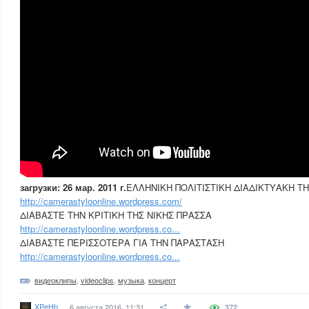
загрузки: 26 мар. 2011 г.
ΕΛΛΗΝΙΚΗ ΠΟΛΙΤΙΣΤΙΚΗ ΔΙΑΔΙΚΤΥΑΚΗ Τ
http://camerastyloonline.wordpress.com/
ΔΙΑΒΑΣΤΕ ΤΗΝ ΚΡΙΤΙΚΗ ΤΗΣ ΝΙΚΗΣ ΠΡΑΣΣΑ
http://camerastyloonline.wordpress.co...
ΔΙΑΒΑΣΤΕ ΠΕΡΙΣΣΟΤΕΡΑ ΓΙΑ ΤΗΝ ΠΑΡΑΣΤΑΣΗ
http://camerastyloonline.wordpress.co...
видеоклипы
,
videoclips
,
музыка
,
концерт
XPeHb
6 августа 2016, 11:31
372