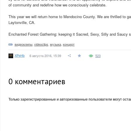
of community and redefine how we consciously celebrate.
This year we will return home to Mendocino County. We are thrilled to g
Laytonville, CA.
Enchanted Forest Gathering: keeping it Sacred, Sexy, Silly and Saucy 
видеоклипы
,
videoclips
,
музыка
,
концерт
XPeHb
6 августа 2016, 15:39
523
0
комментариев
Только зарегистрированные и авторизованные пользователи могут оста