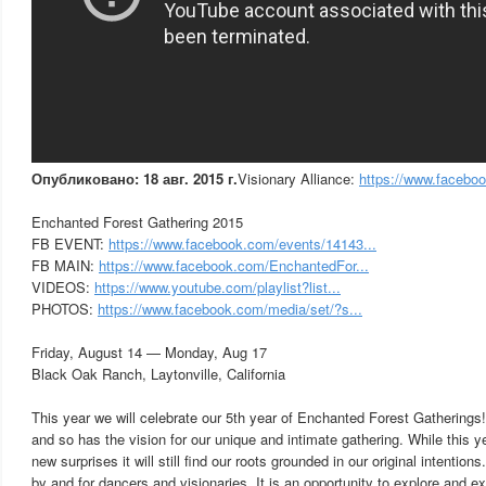
Опубликовано: 18 авг. 2015 г.
Visionary Alliance:
https://www.faceboo
Enchanted Forest Gathering 2015
FB EVENT:
https://www.facebook.com/events/14143...
FB MAIN:
https://www.facebook.com/EnchantedFor...
VIDEOS:
https://www.youtube.com/playlist?list...
PHOTOS:
https://www.facebook.com/media/set/?s...
Friday, August 14 — Monday, Aug 17
Black Oak Ranch, Laytonville, California
This year we will celebrate our 5th year of Enchanted Forest Gatherin
and so has the vision for our unique and intimate gathering. While this ye
new surprises it will still find our roots grounded in our original intention
by and for dancers and visionaries. It is an opportunity to explore and