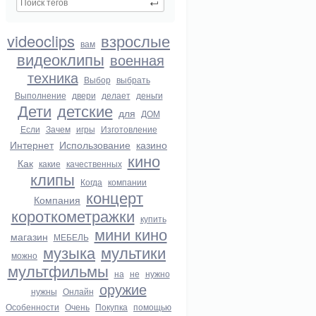
videoclips
взрослые
вам
видеоклипы
военная
техника
Выбор
выбрать
Выполнение
двери
делает
деньги
Дети
детские
для
ДОМ
Если
Зачем
игры
Изготовление
Интернет
Использование
казино
кино
Как
какие
качественных
клипы
Когда
компании
концерт
Компания
короткометражки
купить
мини кино
магазин
МЕБЕЛЬ
музыка
мультики
можно
мультфильмы
на
не
нужно
оружие
нужны
Онлайн
Особенности
Очень
Покупка
помощью