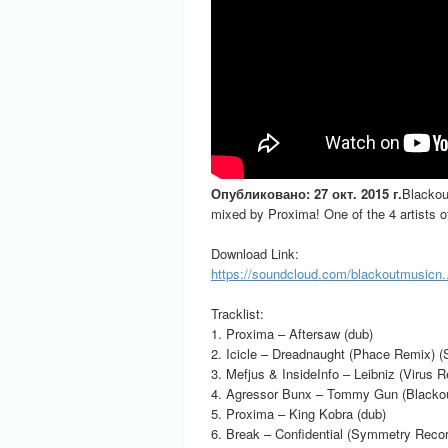
Опубликовано: 27 окт. 2015 г.
Blackou
mixed by Proxima! One of the 4 artists of
Download Link:
https://soundcloud.com/blackoutmusicn..
Tracklist:
1. Proxima – Aftersaw (dub)
2. Icicle – Dreadnaught (Phace Remix) 
3. Mefjus & InsideInfo – Leibniz (Virus 
4. Agressor Bunx – Tommy Gun (Blacko
5. Proxima – King Kobra (dub)
6. Break – Confidential (Symmetry Recor