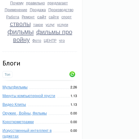
Почему
правильно
предлагает
Применение
Продажа
Производство
сайт
Работа
Ремонт
сайте
спорт
стволы
такое
услуг
услуги
фильмы
фильмы про
войну
Фото
ЦЕНТР
что
Блоги
Топ
Мультфильмы
2.26
Минуты компьютерной грусти
1.13
Видео Клипы
1.13
Оружие , Войны, Фильмы
0.00
Короткометражки
0.00
Искусственный интеллект в
0.00
гаджетах