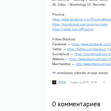
30. Calyx – Morphology (31 Records)
Proxima
https://www.facebook.com/ProximaMusi
https://soundcloud.com/proxima-music
https://twitter.com/nlProxima
Follow Blackout:
Facebook —
https://www.facebook.com/
Twitter —
https://twitter.com/blackout_m
Soundcloud —
https://soundcloud.com/b
Website —
https://www.blackoutmusic.nl
Merchandise —
http://www.blackoutmusic
видеоклипы
,
videoclips
,
музыка
,
концерт
XPeHb
6 августа 2016, 14:43
0
комментариев