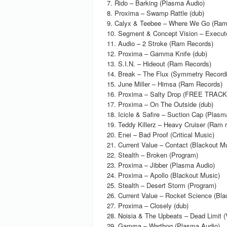
7. Rido – Barking (Plasma Audio)
8. Proxima – Swamp Rattle (dub)
9. Calyx & Teebee – Where We Go (Ram
10. Segment & Concept Vision – Execut
11. Audio – 2 Stroke (Ram Records)
12. Proxima – Gamma Knife (dub)
13. S.I.N. – Hideout (Ram Records)
14. Break – The Flux (Symmetry Record
15. June Miller – Himsa (Ram Records)
16. Proxima – Salty Drop (FREE TRACK
17. Proxima – On The Outside (dub)
18. Icicle & Safire – Suction Cap (Plasm
19. Teddy Killerz – Heavy Cruiser (Ram 
20. Enei – Bad Proof (Critical Music)
21. Current Value – Contact (Blackout M
22. Stealth – Broken (Program)
23. Proxima – Jibber (Plasma Audio)
24. Proxima – Apollo (Blackout Music)
25. Stealth – Desert Storm (Program)
26. Current Value – Rocket Science (Bla
27. Proxima – Closely (dub)
28. Noisia & The Upbeats – Dead Limit (
29. Gamma – Warthog (Plasma Audio)