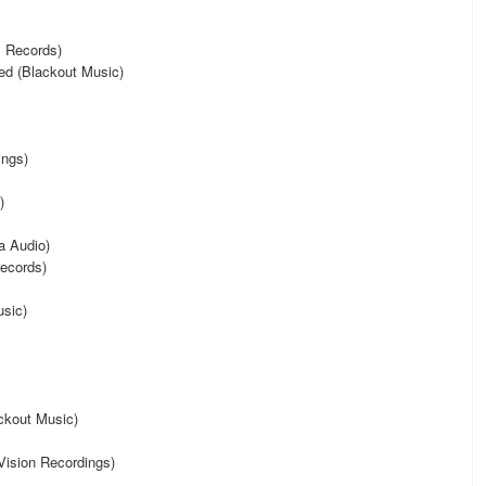
 Records)
ed (Blackout Music)
ings)
)
a Audio)
records)
usic)
ckout Music)
Vision Recordings)