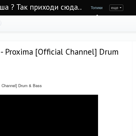
Уша ? Так приходи сюда..
Топики
еще
- Proxima [Official Channel] Drum
al Channel] Drum & Bass