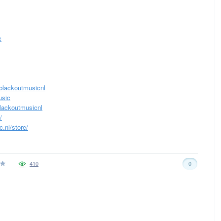
c
blackoutmusicnl
usic
lackoutmusicnl
/
.nl/store/
410
0