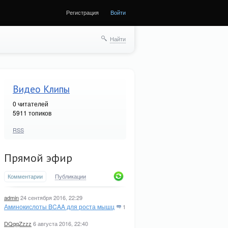
Регистрация
Войти
Найти
Видео Клипы
0
читателей
5911 топиков
RSS
Прямой эфир
Комментарии
Публикации
admin
24 сентября 2016, 22:29
Аминокислоты BCAA для роста мышц
1
DQqqZzzz
6 августа 2016, 22:40