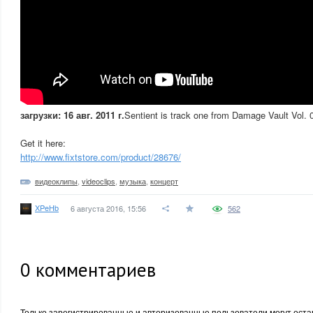
загрузки: 16 авг. 2011 г.
Sentient is track one from Damage Vault Vol. 
Get it here:
http://www.fixtstore.com/product/28676/
видеоклипы
,
videoclips
,
музыка
,
концерт
XPeHb
6 августа 2016, 15:56
562
0
комментариев
Только зарегистрированные и авторизованные пользователи могут оста