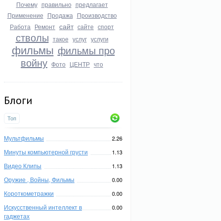
Почему
правильно
предлагает
Применение
Продажа
Производство
сайт
Работа
Ремонт
сайте
спорт
стволы
такое
услуг
услуги
фильмы
фильмы про
войну
Фото
ЦЕНТР
что
Блоги
Топ
Мультфильмы
2.26
Минуты компьютерной грусти
1.13
Видео Клипы
1.13
Оружие , Войны, Фильмы
0.00
Короткометражки
0.00
Искусственный интеллект в
0.00
гаджетах