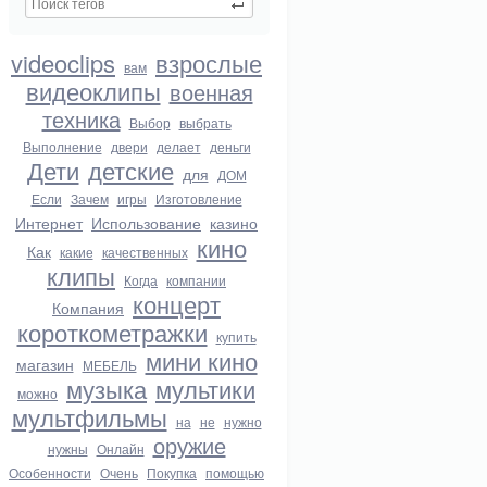
videoclips
взрослые
вам
видеоклипы
военная
техника
Выбор
выбрать
Выполнение
двери
делает
деньги
Дети
детские
для
ДОМ
Если
Зачем
игры
Изготовление
Интернет
Использование
казино
кино
Как
какие
качественных
клипы
Когда
компании
концерт
Компания
короткометражки
купить
мини кино
магазин
МЕБЕЛЬ
музыка
мультики
можно
мультфильмы
на
не
нужно
оружие
нужны
Онлайн
Особенности
Очень
Покупка
помощью