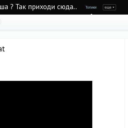
Уша ? Так приходи сюда..
Топики
еще
at