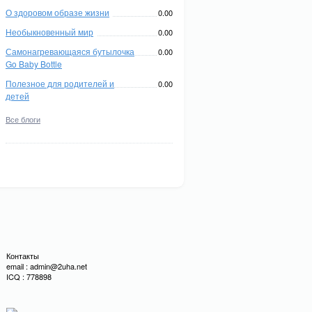
О здоровом образе жизни
0.00
Необыкновенный мир
0.00
Самонагревающаяся бутылочка
0.00
Go Baby Bottle
Полезное для родителей и
0.00
детей
Все блоги
Контакты
email : admin@2uha.net
ICQ : 778898