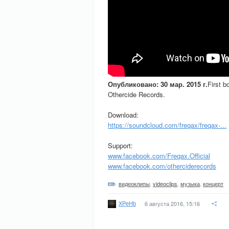
Опубликовано: 30 мар. 2015 г.
First b
Othercide Records.
Download:
https://soundcloud.com/freqax/freqax-...
Support:
www.facebook.com/Freqax.Official
www.facebook.com/otherciderecords
видеоклипы
,
videoclips
,
музыка
,
концерт
XPeHb
6 августа 2016, 15:16