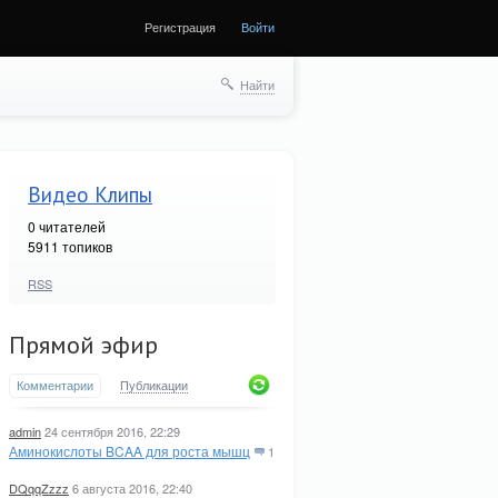
Регистрация
Войти
Найти
Видео Клипы
0
читателей
5911 топиков
RSS
Прямой эфир
Комментарии
Публикации
admin
24 сентября 2016, 22:29
Аминокислоты BCAA для роста мышц
1
DQqqZzzz
6 августа 2016, 22:40