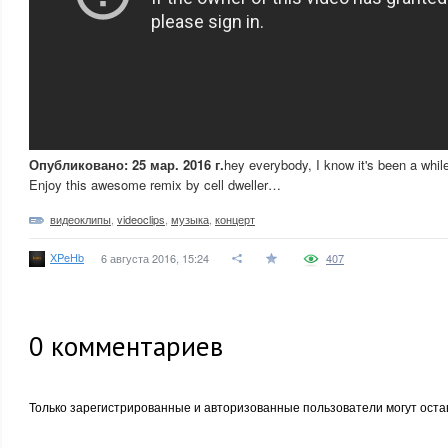
Опубликовано: 25 мар. 2016 г.
hey everybody, I know it's been a whil
Enjoy this awesome remix by cell dweller…
видеоклипы
,
videoclips
,
музыка
,
концерт
XPeHb
6 августа 2016, 15:24
407
0
комментариев
Только зарегистрированные и авторизованные пользователи могут оста