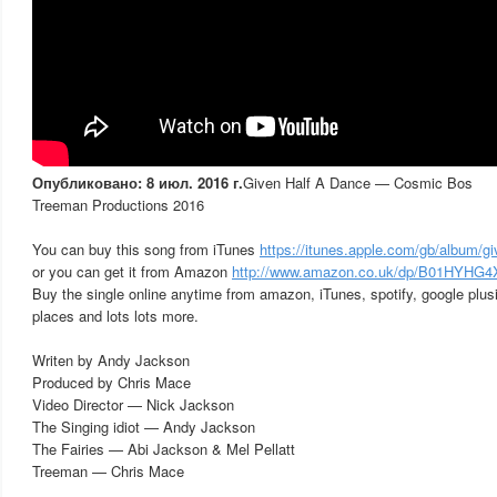
Опубликовано: 8 июл. 2016 г.
Given Half A Dance — Cosmic Bos
Treeman Productions 2016
You can buy this song from iTunes
https://itunes.apple.com/gb/album/giv
or you can get it from Amazon
http://www.amazon.co.uk/dp/B01HYHG
Buy the single online anytime from amazon, iTunes, spotify, google plus
places and lots lots more.
Writen by Andy Jackson
Produced by Chris Mace
Video Director — Nick Jackson
The Singing idiot — Andy Jackson
The Fairies — Abi Jackson & Mel Pellatt
Treeman — Chris Mace