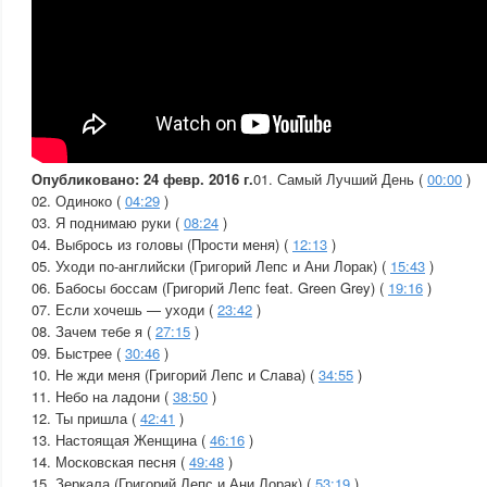
Опубликовано: 24 февр. 2016 г.
01. Самый Лучший День (
00:00
)
02. Одиноко (
04:29
)
03. Я поднимаю руки (
08:24
)
04. Выбрось из головы (Прости меня) (
12:13
)
05. Уходи по-английски (Григорий Лепс и Ани Лорак) (
15:43
)
06. Бабосы боссам (Григорий Лепс feat. Green Grey) (
19:16
)
07. Если хочешь — уходи (
23:42
)
08. Зачем тебе я (
27:15
)
09. Быстрее (
30:46
)
10. Не жди меня (Григорий Лепс и Слава) (
34:55
)
11. Небо на ладони (
38:50
)
12. Ты пришла (
42:41
)
13. Настоящая Женщина (
46:16
)
14. Московская песня (
49:48
)
15. Зеркала (Григорий Лепс и Ани Лорак) (
53:19
)