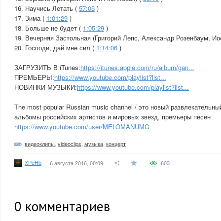
16. Научись Летать (
57:05
)
17. Зима (
1:01:29
)
18. Больше не будет (
1:05:29
)
19. Вечерняя Застольная (Григорий Лепс, Александр Розенбаум, Ио
20. Господи, дай мне сил (
1:14:06
)
ЗАГРУЗИТЬ В iTunes:
https://itunes.apple.com/ru/album/gan...
ПРЕМЬЕРЫ:
https://www.youtube.com/playlist?list...
НОВИНКИ МУЗЫКИ:
https://www.youtube.com/playlist?list...
The most popular Russian music channel / это новый развлекательны
альбомы российских артистов и мировых звезд, премьеры песен
https://www.youtube.com/user/MELOMANUMG
видеоклипы
,
videoclips
,
музыка
,
концерт
XPeHb
6 августа 2016, 00:09
603
0
комментариев