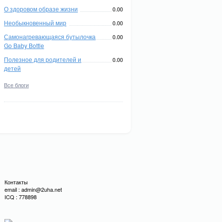
О здоровом образе жизни
0.00
Необыкновенный мир
0.00
Самонагревающаяся бутылочка
0.00
Go Baby Bottle
Полезное для родителей и
0.00
детей
Все блоги
Контакты
email : admin@2uha.net
ICQ : 778898