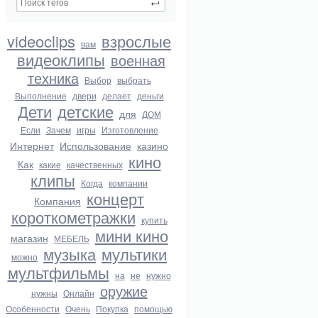
videoclips
взрослые
вам
видеоклипы
военная
техника
Выбор
выбрать
Выполнение
двери
делает
деньги
Дети
детские
для
ДОМ
Если
Зачем
игры
Изготовление
Интернет
Использование
казино
кино
Как
какие
качественных
клипы
Когда
компании
концерт
Компания
короткометражки
купить
мини кино
магазин
МЕБЕЛЬ
музыка
мультики
можно
мультфильмы
на
не
нужно
оружие
нужны
Онлайн
Особенности
Очень
Покупка
помощью