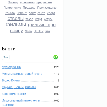
Почему
правильно
предлагает
Применение
Продажа
Производство
сайт
Работа
Ремонт
сайте
спорт
стволы
такое
услуг
услуги
фильмы
фильмы про
войну
Фото
ЦЕНТР
что
Блоги
Топ
Мультфильмы
2.26
Минуты компьютерной грусти
1.13
Видео Клипы
1.13
Оружие , Войны, Фильмы
0.00
Короткометражки
0.00
Искусственный интеллект в
0.00
гаджетах