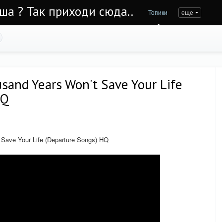
Уша ? Так приходи сюда..
Топики
еще
and Years Won't Save Your Life
HQ
ave Your Life (Departure Songs) HQ