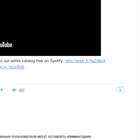
to our entire catalog free on Spotify:
http://spoti.fi/1bZd8sX
bit.ly/19JxR3S
483
0
анные пользователи могут оставлять комментарии.