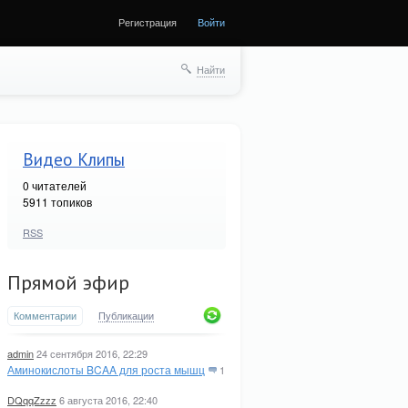
Регистрация
Войти
Найти
Видео Клипы
0
читателей
5911 топиков
RSS
Прямой эфир
Комментарии
Публикации
admin
24 сентября 2016, 22:29
Аминокислоты BCAA для роста мышц
1
DQqqZzzz
6 августа 2016, 22:40