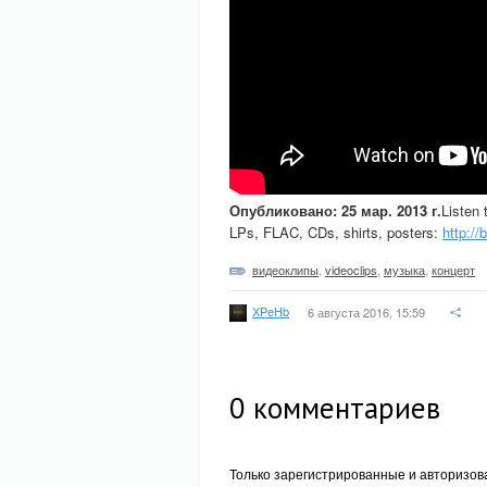
Опубликовано: 25 мар. 2013 г.
Listen 
LPs, FLAC, CDs, shirts, posters:
http://
видеоклипы
,
videoclips
,
музыка
,
концерт
XPeHb
6 августа 2016, 15:59
0
комментариев
Только зарегистрированные и авторизов