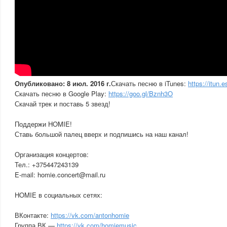
Опубликовано: 8 июл. 2016 г.
Скачать песню в iTunes:
https://itun.
Скачать песню в Google Play:
https://goo.gl/Bznh3O
Скачай трек и поставь 5 звезд!
Поддержи HOMIE!
Ставь большой палец вверх и подпишись на наш канал!
Организация концертов:
Тел.: +375447243139
E-mail: homie.concert@mail.ru
HOMIE в социальных сетях:
ВКонтакте:
https://vk.com/antonhomie
Группа ВК —
https://vk.com/homiemusic