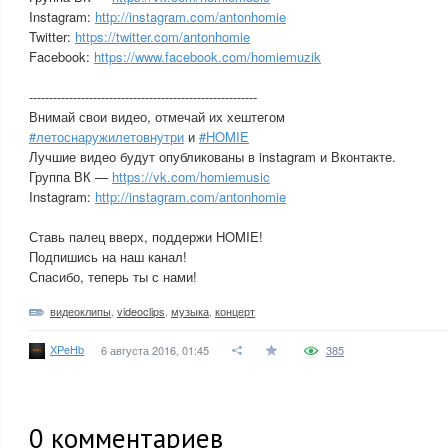
Instagram:
http://instagram.com/antonhomie
Twitter:
https://twitter.com/antonhomie
Facebook:
https://www.facebook.com/homiemuzik
---------------------------------------­­------------------
Внимай свои видео, отмечай их хештегом
#летоснаружилетовнутри
и
#HOMIE
Лучшие видео будут опубликованы в instagram и Вконтакте.
Группа ВК —
https://vk.com/homiemusic
Instagram:
http://instagram.com/antonhomie
Ставь палец вверх, поддержи HOMIE!
Подпишись на наш канал!
Спасибо, теперь ты с нами!
видеоклипы
,
videoclips
,
музыка
,
концерт
XPeHb
6 августа 2016, 01:45
385
0
комментариев