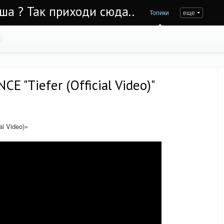
Уша ? Так приходи сюда..
Топики
еще
E "Tiefer (Official Video)"
l Video)»