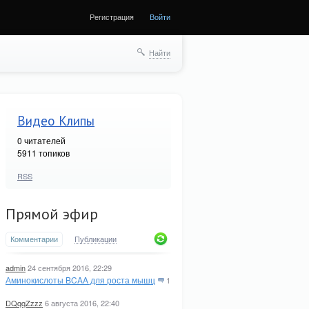
Регистрация
Войти
Найти
Видео Клипы
0
читателей
5911 топиков
RSS
Прямой эфир
Комментарии
Публикации
admin
24 сентября 2016, 22:29
Аминокислоты BCAA для роста мышц
1
DQqqZzzz
6 августа 2016, 22:40