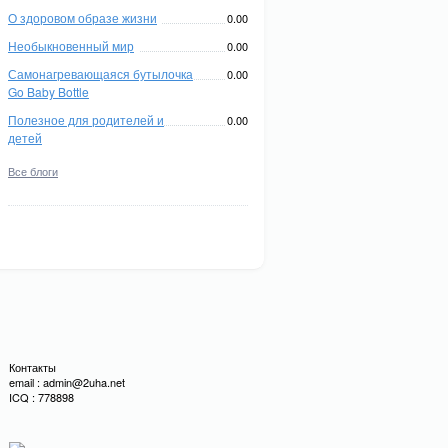
О здоровом образе жизни
0.00
Необыкновенный мир
0.00
Самонагревающаяся бутылочка
0.00
Go Baby Bottle
Полезное для родителей и
0.00
детей
Все блоги
Контакты
email : admin@2uha.net
ICQ : 778898