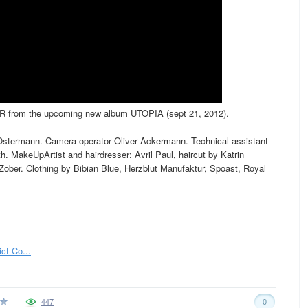
 from the upcoming new album UTOPIA (sept 21, 2012).
Ostermann. Camera-operator Oliver Ackermann. Technical assistant
h. MakeUpArtist and hairdresser: Avril Paul, haircut by Katrin
Zober. Clothing by Bibian Blue, Herzblut Manufaktur, Spoast, Royal
ct-Co...
447
0