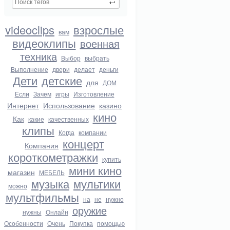
videoclips
взрослые
вам
видеоклипы
военная
техника
Выбор
выбрать
Выполнение
двери
делает
деньги
Дети
детские
для
ДОМ
Если
Зачем
игры
Изготовление
Интернет
Использование
казино
кино
Как
какие
качественных
клипы
Когда
компании
концерт
Компания
короткометражки
купить
мини кино
магазин
МЕБЕЛЬ
музыка
мультики
можно
мультфильмы
на
не
нужно
оружие
нужны
Онлайн
Особенности
Очень
Покупка
помощью