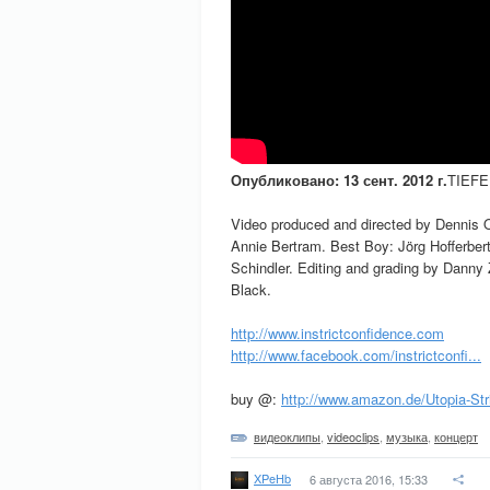
Опубликовано: 13 сент. 2012 г.
TIEFER
Video produced and directed by Dennis 
Annie Bertram. Best Boy: Jörg Hofferbert
Schindler. Editing and grading by Danny 
Black.
http://www.instrictconfidence.com
http://www.facebook.com/instrictconfi...
buy @:
http://www.amazon.de/Utopia-Stri
видеоклипы
,
videoclips
,
музыка
,
концерт
XPeHb
6 августа 2016, 15:33