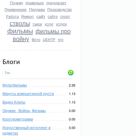
Почему
правильно
предлагает
Применение
Продажа
Производство
сайт
Работа
Ремонт
сайте
спорт
стволы
такое
услуг
услуги
фильмы
фильмы про
войну
Фото
ЦЕНТР
что
Блоги
Топ
Мультфильмы
2.26
Минуты компьютерной грусти
1.13
Видео Клипы
1.13
Оружие , Войны, Фильмы
0.00
Короткометражки
0.00
Искусственный интеллект в
0.00
гаджетах