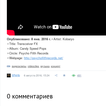
Опубликовано: 8 янв. 2016 г.
♆Artist: Kobaryo
♆Title: Transceiver FX
♆Album: Candy Speed Pops
♆Circle: Psycho Filth Records
♆Webpage:
http://psychofilthrecords.net/
видеоклипы
,
videoclips
,
музыка
,
концерт
XPeHb
6 августа 2016, 15:24
491
0
комментариев