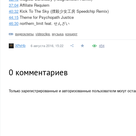
37:04
Affiliate Requiem
40:32
Kick To The Sky (撲殺少女工房 Speedchip Remix)
44:15
Theme for Psychopath Justice
46:30
northern_limit feat. せんざい
видеоклипы
,
videoclips
,
музыка
,
концерт
XPeHb
6 августа 2016, 15:22
454
0
комментариев
Только зарегистрированные и авторизованные пользователи могут оста