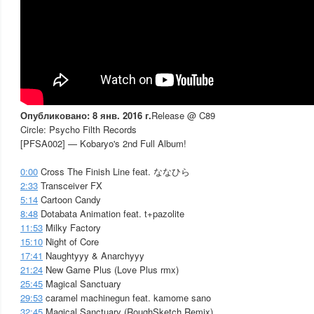
Опубликовано: 8 янв. 2016 г.
Release @ C89
Circle: Psycho Filth Records
[PFSA002] — Kobaryo's 2nd Full Album!
0:00
Cross The Finish Line feat. ななひら
2:33
Transceiver FX
5:14
Cartoon Candy
8:48
Dotabata Animation feat. t+pazolite
11:53
Milky Factory
15:10
Night of Core
17:41
Naughtyyy & Anarchyyy
21:24
New Game Plus (Love Plus rmx)
25:45
Magical Sanctuary
29:53
caramel machinegun feat. kamome sano
32:45
Magical Sanctuary (RoughSketch Remix)