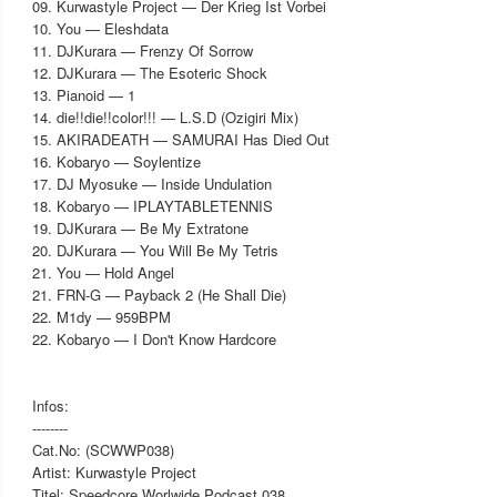
09. Kurwastyle Project — Der Krieg Ist Vorbei
10. You — Eleshdata
11. DJKurara — Frenzy Of Sorrow
12. DJKurara — The Esoteric Shock
13. Pianoid — 1
14. die!!die!!color!!! — L.S.D (Ozigiri Mix)
15. AKIRADEATH — SAMURAI Has Died Out
16. Kobaryo — Soylentize
17. DJ Myosuke — Inside Undulation
18. Kobaryo — IPLAYTABLETENNIS
19. DJKurara — Be My Extratone
20. DJKurara — You Will Be My Tetris
21. You — Hold Angel
21. FRN-G — Payback 2 (He Shall Die)
22. M1dy — 959BPM
22. Kobaryo — I Don't Know Hardcore
Infos:
--------
Cat.No: (SCWWP038)
Artist: Kurwastyle Project
Titel: Speedcore Worlwide Podcast 038