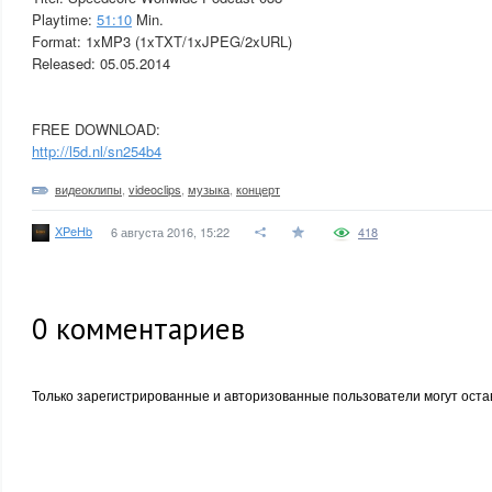
Playtime:
51:10
Min.
Format: 1xMP3 (1xTXT/1xJPEG/2xURL)
Released: 05.05.2014
FREE DOWNLOAD:
http://l5d.nl/sn254b4
видеоклипы
,
videoclips
,
музыка
,
концерт
XPeHb
6 августа 2016, 15:22
418
0
комментариев
Только зарегистрированные и авторизованные пользователи могут оста