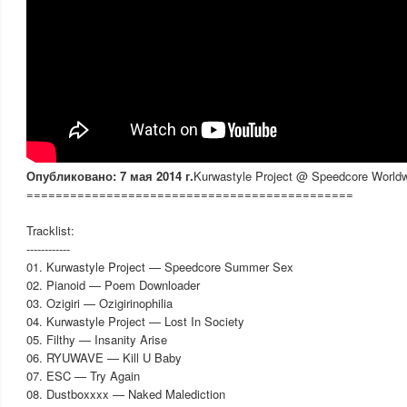
Опубликовано: 7 мая 2014 г.
Kurwastyle Project @ Speedcore World
=============================================
Tracklist:
------------
01. Kurwastyle Project — Speedcore Summer Sex
02. Pianoid — Poem Downloader
03. Ozigiri — Ozigirinophilia
04. Kurwastyle Project — Lost In Society
05. Filthy — Insanity Arise
06. RYUWAVE — Kill U Baby
07. ESC — Try Again
08. Dustboxxxx — Naked Malediction