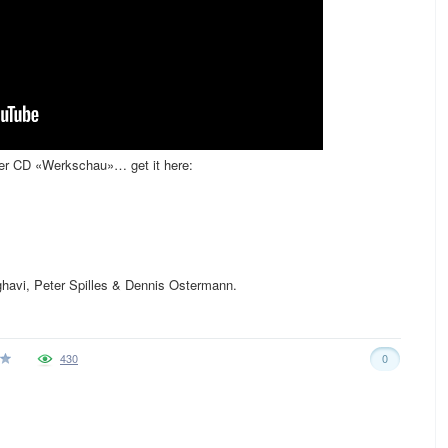
er CD «Werkschau»… get it here:
ghavi, Peter Spilles & Dennis Ostermann.
430
0