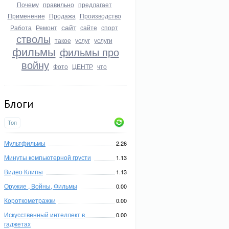
Почему
правильно
предлагает
Применение
Продажа
Производство
сайт
Работа
Ремонт
сайте
спорт
стволы
такое
услуг
услуги
фильмы
фильмы про
войну
Фото
ЦЕНТР
что
Блоги
Топ
Мультфильмы
2.26
Минуты компьютерной грусти
1.13
Видео Клипы
1.13
Оружие , Войны, Фильмы
0.00
Короткометражки
0.00
Искусственный интеллект в
0.00
гаджетах