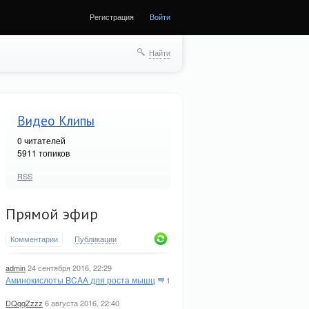
Регистрация
Войти
Найти
Видео Клипы
0
читателей
5911 топиков
RSS
Прямой эфир
Комментарии
Публикации
admin
24 сентября 2016, 22:29
Аминокислоты BCAA для роста мышц
1
DQqqZzzz
6 августа 2016, 22:40