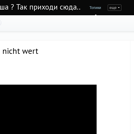
Уша ? Так приходи сюда..
Топики
еще
 nicht wert