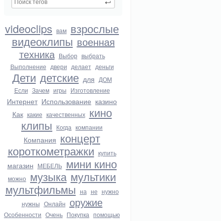
videoclips
взрослые
вам
видеоклипы
военная
техника
Выбор
выбрать
Выполнение
двери
делает
деньги
Дети
детские
для
ДОМ
Если
Зачем
игры
Изготовление
Интернет
Использование
казино
кино
Как
какие
качественных
клипы
Когда
компании
концерт
Компания
короткометражки
купить
мини кино
магазин
МЕБЕЛЬ
музыка
мультики
можно
мультфильмы
на
не
нужно
оружие
нужны
Онлайн
Особенности
Очень
Покупка
помощью