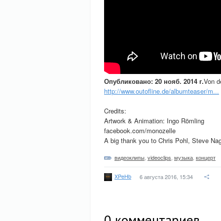
Опубликовано: 20 нояб. 2014 г.
Von d
http://www.outofline.de/albumteaser/m...
Credits:
Artwork & Animation: Ingo Römling
facebook.com/monozelle
A big thank you to Chris Pohl, Steve Na
видеоклипы
,
videoclips
,
музыка
,
концерт
XPeHb
6 августа 2016, 15:34
0
комментариев