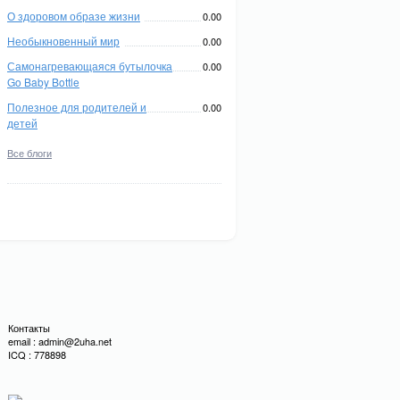
О здоровом образе жизни
0.00
Необыкновенный мир
0.00
Самонагревающаяся бутылочка
0.00
Go Baby Bottle
Полезное для родителей и
0.00
детей
Все блоги
Контакты
email : admin@2uha.net
ICQ : 778898