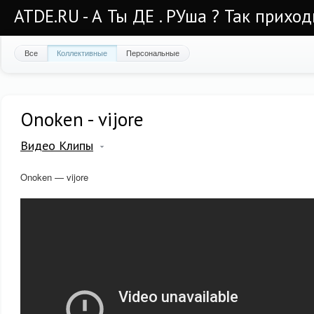
ATDE.RU - А Ты ДЕ . РУша ? Так приход
Все
Коллективные
Персональные
Onoken - vijore
Видео Клипы
Onoken — vijore