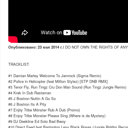
Опубликовано: 23 мая 2014 г.
I DO NOT OWN THE RIGHTS OF AN
TRACKLIST:
#1 Damian Marley Welcome To Jamrock (Sigma Remix)
#2 Police in Helicopter (feat Million Stylez) [STP DNB RMX]
#3 Tenor Fly, Run Tingz Cru Don Man Sound (Run Tingz Jungle Remix)
#4 Krak In Dub Rastaman
#5 J Bostron Nuttin A Go So
#6 J Bostron Its A Pity
#7 Enjöy Tribe Mönster Rub A Dub (Promo)
#8 Enjoy Tribe Monster Please Sing (Where is da Mystery)
#9 DJ Deekline Ed Solo Bad Bwoy
#10 Direct Feed feat Barrington Levy Black Roses (Jungle Riddim Recor