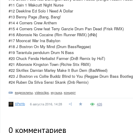
#11 Cain 1 Wakcutt Night Nurse
#12 Deekline Ed Solo I Need A Dollar
#13 Benny Page ¡Bang, Bang!
#14 4 Corners Crew Anthem
#15 4 Corners Crew feat Terry Ganzie Drum Pan Dead (Frisk RMX)
#16 Alborosie No Cocaine (Rim Runner RMX) [dNb]
#17 Mooncat War Ina Babylon
#18 J Bostron On My Mind (Drum BassReggae)
#19 Tarantula pendulum Drum N Bass
#20 Chuck Fenda Herbalist Farmer (DnB Remix by HoT)
#21 Alborosie Kingston Town (Richie Stix RMX)
#22 Skrillex Damian Marley Make It Bun Dem (BadWeed)
#23 J Bostron vs Collie Buddz Blind to You (Reggae Drum Bass Bootleg
#24 Ruben Da Silva Sensi Skank (Dnb Remix)
видеоклипы
,
videoclips
,
музыка
,
концерт
XPeHb
6 августа 2016, 14:28
426
0
комментариев