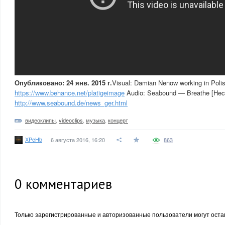
Опубликовано: 24 янв. 2015 г.
Visual: Damian Nenow working in Polis
https://www.behance.net/platigeimage
Audio: Seabound — Breathe [Hec
http://www.seabound.de/news_ger.html
видеоклипы
,
videoclips
,
музыка
,
концерт
XPeHb
6 августа 2016, 16:20
863
0
комментариев
Только зарегистрированные и авторизованные пользователи могут оста