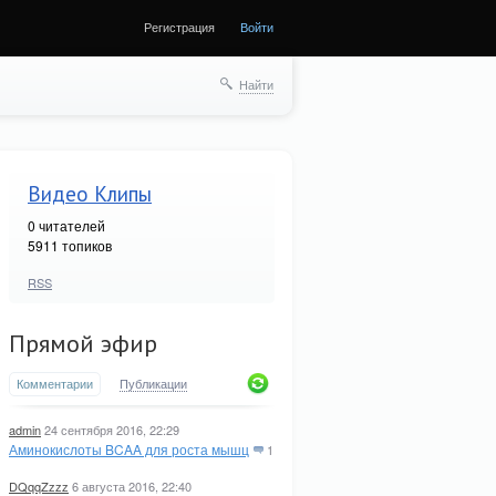
Регистрация
Войти
Найти
Видео Клипы
0
читателей
5911 топиков
RSS
Прямой эфир
Комментарии
Публикации
admin
24 сентября 2016, 22:29
Аминокислоты BCAA для роста мышц
1
DQqqZzzz
6 августа 2016, 22:40