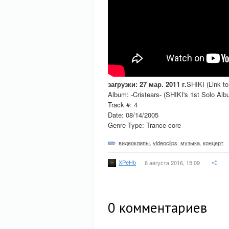
загрузки: 27 мар. 2011 г.
SHIKI (Link t
Album: -Cristears- (SHIKI's 1st Solo Alb
Track #: 4
Date: 08/14/2005
Genre Type: Trance-core
видеоклипы
,
videoclips
,
музыка
,
концерт
XPeHb
6 августа 2016, 15:09
0
комментариев