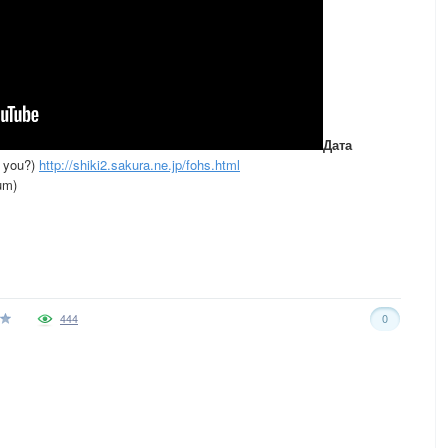
Дата
o you?)
http://shiki2.sakura.ne.jp/fohs.html
um)
444
0