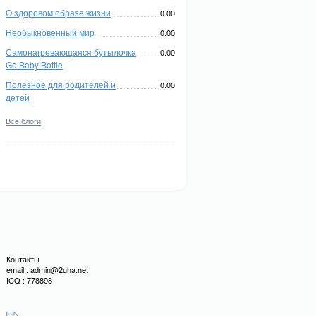
О здоровом образе жизни
0.00
Необыкновенный мир
0.00
Самонагревающаяся бутылочка
0.00
Go Baby Bottle
Полезное для родителей и
0.00
детей
Все блоги
Контакты
email : admin@2uha.net
ICQ : 778898