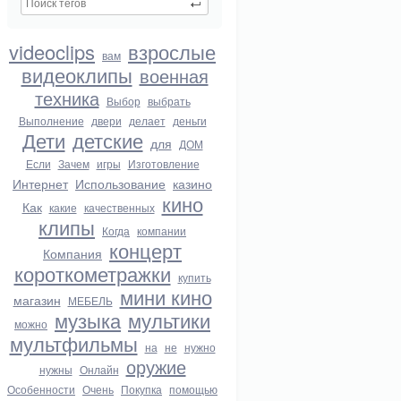
videoclips
взрослые
вам
видеоклипы
военная
техника
Выбор
выбрать
Выполнение
двери
делает
деньги
Дети
детские
для
ДОМ
Если
Зачем
игры
Изготовление
Интернет
Использование
казино
кино
Как
какие
качественных
клипы
Когда
компании
концерт
Компания
короткометражки
купить
мини кино
магазин
МЕБЕЛЬ
музыка
мультики
можно
мультфильмы
на
не
нужно
оружие
нужны
Онлайн
Особенности
Очень
Покупка
помощью