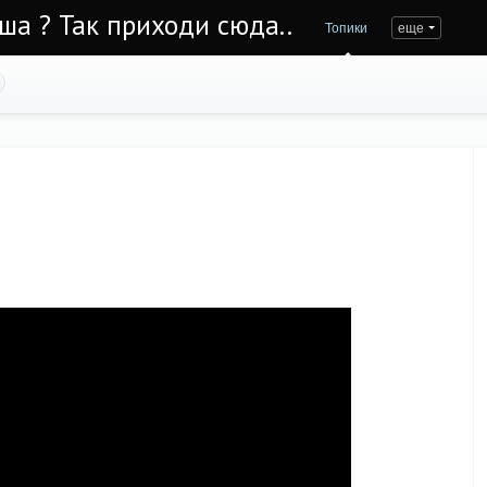
Уша ? Так приходи сюда..
Топики
еще