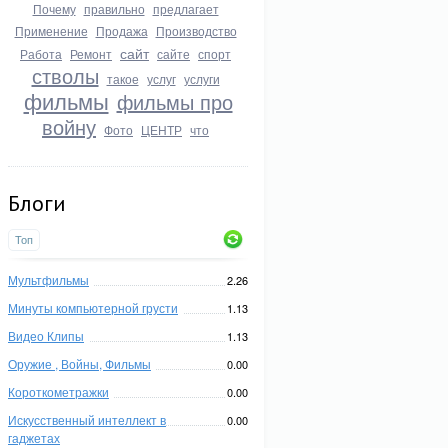
Почему
правильно
предлагает
Применение
Продажа
Производство
сайт
Работа
Ремонт
сайте
спорт
стволы
такое
услуг
услуги
фильмы
фильмы про
войну
Фото
ЦЕНТР
что
Блоги
Топ
Мультфильмы
2.26
Минуты компьютерной грусти
1.13
Видео Клипы
1.13
Оружие , Войны, Фильмы
0.00
Короткометражки
0.00
Искусственный интеллект в
0.00
гаджетах