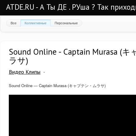
ATDE.RU - А Ты ДЕ . РУша ? Так приход
Все
Коллективные
Персональные
Sound Online - Captain Muras
ラサ)
Видео Клипы
Sound Online — Captain Murasa (キャプテン・ムラサ)