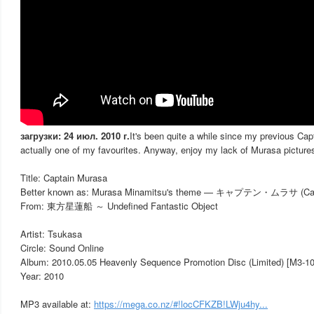
загрузки: 24 июл. 2010 г.
It's been quite a while since my previous Capt
actually one of my favourites. Anyway, enjoy my lack of Murasa picture
Title: Captain Murasa
Better known as: Murasa Minamitsu's theme — キャプテン・ムラサ (Cap
From: 東方星蓮船 ～ Undefined Fantastic Object
Artist: Tsukasa
Circle: Sound Online
Album: 2010.05.05 Heavenly Sequence Promotion Disc (Limited) [M3-1
Year: 2010
MP3 available at:
https://mega.co.nz/#!locCFKZB!LWju4hy...