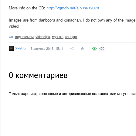
More info on the CD:
http://vgmdb.net/album/19078
Images are from danbooru and konachan. I do not own any of the images
video!
видеоклипы
,
videoclips
,
музыка
,
концерт
XPeHb
6 августа 2016, 15:11
455
0
комментариев
Только зарегистрированные и авторизованные пользователи могут оста