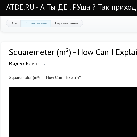
ATDE.RU - А Ты ДЕ . РУша ? Так приход
Все
Коллективные
Персональные
Squaremeter (m²) - How Can I Expla
Видео Клипы
Squaremeter (m²) — How Can I Explain?