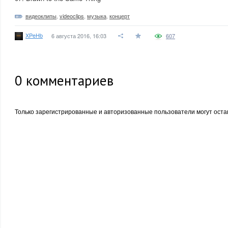
видеоклипы
,
videoclips
,
музыка
,
концерт
XPeHb
6 августа 2016, 16:03
607
0
комментариев
Только зарегистрированные и авторизованные пользователи могут оста