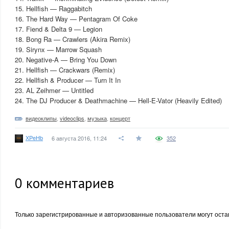
15. Hellfish — Raggabitch
16. The Hard Way — Pentagram Of Coke
17. Fiend & Delta 9 — Legion
18. Bong Ra — Crawlers (Akira Remix)
19. Sirynx — Marrow Squash
20. Negative-A — Bring You Down
21. Hellfish — Crackwars (Remix)
22. Hellfish & Producer — Turn It In
23. AL Zeihmer — Untitled
24. The DJ Producer & Deathmachine — Hell-E-Vator (Heavily Edited)
видеоклипы
,
videoclips
,
музыка
,
концерт
XPeHb
6 августа 2016, 11:24
352
0
комментариев
Только зарегистрированные и авторизованные пользователи могут оста