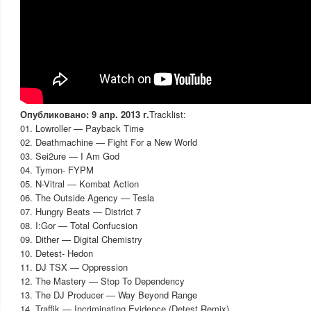
Опубликовано: 9 апр. 2013 г.
Tracklist:
01. Lowroller — Payback Time
02. Deathmachine — Fight For a New World
03. Sei2ure — I Am God
04. Tymon- FYPM
05. N-Vitral — Kombat Action
06. The Outside Agency — Tesla
07. Hungry Beats — District 7
08. I:Gor — Total Confucsion
09. Dither — Digital Chemistry
10. Detest- Hedon
11. DJ TSX — Oppression
12. The Mastery — Stop To Dependency
13. The DJ Producer — Way Beyond Range
14. Traffik — Incriminating Evidence (Detest Remix)