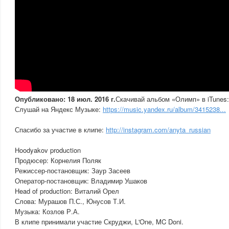
Опубликовано: 18 июл. 2016 г.
Скачивай альбом «Олимп» в iTunes
Слушай на Яндекс Музыке:
https://music.yandex.ru/album/3415238...
Спасибо за участие в клипе:
http://instagram.com/anyta_russian
Hoodyakov production
Продюсер: Корнелия Поляк
Режиссер-постановщик: Заур Засеев
Оператор-постановщик: Владимир Ушаков
Head of production: Виталий Орел
Слова: Мурашов П.С., Юнусов Т.И.
Музыка: Козлов Р.А.
В клипе принимали участие Скруджи, L'One, MC Doni.