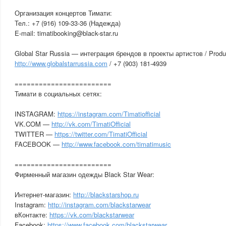
Организация концертов Тимати:
Тел.: +7 (916) 109-33-36 (Надежда)
E-mail: timatibooking@black-star.ru
Global Star Russia — интеграция брендов в проекты артистов / Produ
http://www.globalstarrussia.com
/ +7 (903) 181-4939
========================
Тимати в социальных сетях:
INSTAGRAM:
https://instagram.com/Timatiofficial
VK.COM —
http://vk.com/TimatiOfficial
TWITTER —
https://twitter.com/TimatiOfficial
FACEBOOK —
http://www.facebook.com/timatimusic
========================
Фирменный магазин одежды Black Star Wear:
Интернет-магазин:
http://blackstarshop.ru
Instagram:
http://instagram.com/blackstarwear
вКонтакте:
https://vk.com/blackstarwear
Facebook:
https://www.facebook.com/blackstarwear