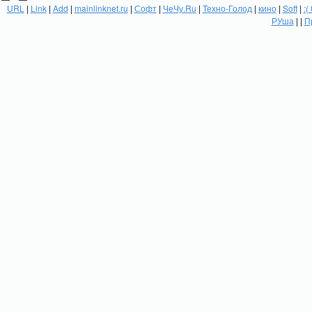
URL
|
Link
|
Add
|
mainlinknet.ru
|
Софт
|
ЧеЧу.Ru
|
Техно-Голод
|
кино
|
Soft
|
:(
РУша
| |
П