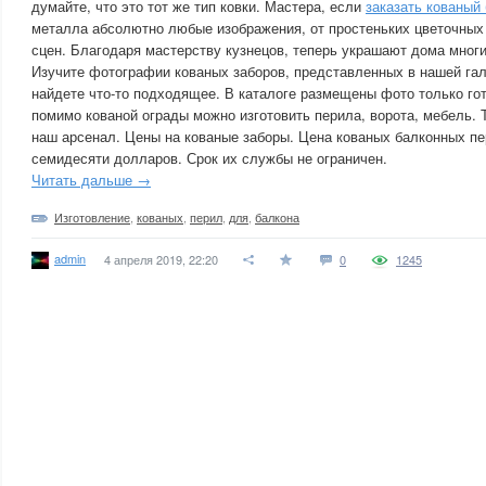
думайте, что это тот же тип ковки. Мастера, если
заказать кованый
металла абсолютно любые изображения, от простеньких цветочных
сцен. Благодаря мастерству кузнецов, теперь украшают дома мног
Изучите фотографии кованых заборов, представленных в нашей гал
найдете что-то подходящее. В каталоге размещены фото только гот
помимо кованой ограды можно изготовить перила, ворота, мебель. 
наш арсенал. Цены на кованые заборы. Цена кованых балконных п
семидесяти долларов. Срок их службы не ограничен.
Читать дальше →
Изготовление
,
кованых
,
перил
,
для
,
балкона
admin
4 апреля 2019, 22:20
0
1245