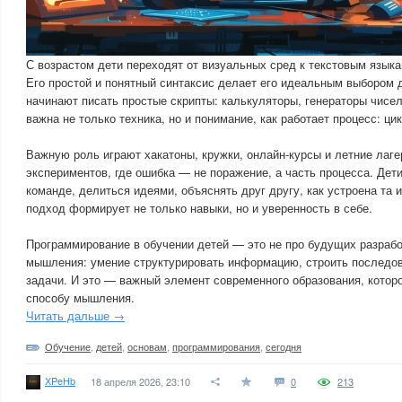
С возрастом дети переходят от визуальных сред к текстовым языка
Его простой и понятный синтаксис делает его идеальным выбором 
начинают писать простые скрипты: калькуляторы, генераторы чисел
важна не только техника, но и понимание, как работает процесс: ци
Важную роль играют хакатоны, кружки, онлайн-курсы и летние лаг
экспериментов, где ошибка — не поражение, а часть процесса. Дети
команде, делиться идеями, объяснять друг другу, как устроена та 
подход формирует не только навыки, но и уверенность в себе.
Программирование в обучении детей — это не про будущих разработ
мышления: умение структурировать информацию, строить последов
задачи. И это — важный элемент современного образования, которо
способу мышления.
Читать дальше →
Обучение
,
детей
,
основам
,
программирования
,
сегодня
XPeHb
18 апреля 2026, 23:10
0
213