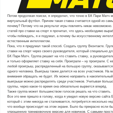
Потом продолжая поиски, я определил, что точно в БК Пари Матч м
виртуальный футбол. Причем такая ставка считается одной из самы
почему? Потому что на результат игры повлиять никак невозможно. 
статей про ставки на спорт я прочитал, что здесь необходимо выра
чтобы побеждать, я и подумал, а почему бы искусственному интелл
естественным интеллектом.
Пока, что я придумал такой способ. Создать группу Вконтакте. Гру
ставки на спорт через своего руководителя, который специально дл
БК Пари Матч. Группа решает на что ставить ставку, а руководите
и только оформляет ставку на себя. Проиграли – ну проиграли. С к
любой проигрыш, распределенный на большую группу, оказывается
одного человека. Выигрыш также делится на всех участников. На 
внимания обращать не будет. Их можно направить в накопительны
выигрыши можно распределять среди участников. Учитывая больш
группы, через какое-то время она обязательно вырвется вперёд.
Также группа может большинством голосов решать на что ставить.
Все это мне пришло в голову, когда я увидел новую версию сайта 
который с этим никогда не сталкивается, потребуется несколько не
что вообще происходит на этом экране. Было бы прекрасно если б
упрощенную тренировочную версию для новичков. С самыми прост