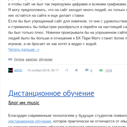
и чтобы сайт не был так перегружен цифрами и всякими графиками.
Я могу предположить, что на сайт заходит много людей, но только
них остаётся на сайте и еще делает ставки.
Если бы был упрощенный сайт для новичков, то они с удовольстви
и стремились бы побыстрее разобраться и перейти на настоящий са
бы был только плюс. Новички проигрывали бы на упрошенном сайте,
людей было бы больше и отношение к БК Пари Матч станет более 
игроков, а не бросает их как котят в ведро с водой.
Читать дальше →
Группа
,
капитал
,
обучение
admin
10 ноября 2019, 00:17
0
1416
Дистанционное обучение
Блог им. music
Благодаря современным технологиям у будущих студентов появил
дистанционное обучение
, которое практически не отличается от об
на заочную программу обучения и получает определенные задания