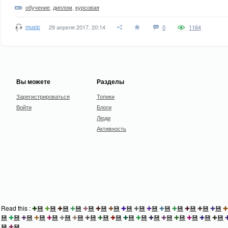
обучение
,
диплом
,
курсовая
music
29 апреля 2017, 20:14
0
1164
Вы можете
Разделы
Зарегистрироваться
Топики
Войти
Блоги
Люди
Активность
Read this :
✚
💾
✚
💾
✚
💾
✚
💾
✚
💾
✚
💾
✚
💾
✚
💾
✚
💾
✚
💾
✚
💾
✚
💾
✚
💾
✚
💾
✚
💾
✚
💾
✚
💾
✚
💾
✚
💾
✚
💾
✚
💾
✚
💾
✚
💾
✚
💾
✚
💾
✚
💾
✚
💾
✚
💾
✚
💾
✚
💾
✚
💾
✚
💾
✚
💾
💾
✚
💾