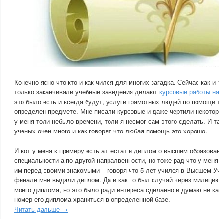
Конечно ясно что кто и как чился для многих загадка. Сейчас как и 
только заканчивали учебные заведения делают
курсовые работы на
это было есть и всегда будут, услуги грамотных людей по помощи 
определен предмете. Мне писали курсовые и даже чертили некоторы
у меня толи небыло времени, толи я несмог сам этого сделать. И т
ученых очен много и как говорят что любая помощь это хорошо.
И вот у меня к примеру есть аттестат и диплом о высшем образован
специальности а по другой напралвенности, но тоже рад что у мен
им перед своими знакомыми – говоря что 5 лет учился в Высшем У
финале мне выдали диплом. Да и как то был случай через милици
моего диплома, но это было ради интереса сделанно и думаю не к
номер его диплома храниться в определенной базе.
Читать дальше →