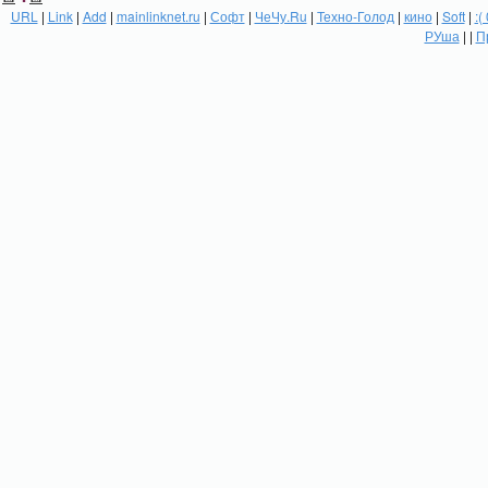
URL
|
Link
|
Add
|
mainlinknet.ru
|
Софт
|
ЧеЧу.Ru
|
Техно-Голод
|
кино
|
Soft
|
:(
РУша
| |
П