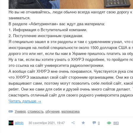
Но вы не отчаивайтесь, люди обычно всегда находят свою дорогу к 
заниматься.
В разделе «Абитуриентам» вас ждут два материала:
1. Информация о Вступительной компании.
2. Поступление иностранным гражданам.
Я специально зашел в эти разделы и там с удивлением узнал, что 
иностранцев на любой специальности около 1500 долларов США в г
дорого это или нет, если бы нам в Украине пришлось платить за об
Ну а так, если вы хотите узнать о ХНУРЭ подробнее, то пройдите 
это ссылка на сайт университета радиоэлектроники.
А вообще сайт ХНУРЭ мне очень понравился. Чувствуется рука спе
что ХНУРЭ заказывал свой сайт сторонним организациям. Они же с
выращивают сами, поэтому могут позволить себе любой сайт, какой
ребят. Они же сами для себя и друзей очень много сайтов делают. 
смастерить отличный сайт для своего родного университета радиоэ
Читать дальше →
Универ
,
стоимость
,
обучение
,
математика
admin
30 сентября 2021, 19:47
0
883